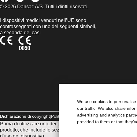
© 2026 Dansac A/S. Tutti i diritti riservati.
I dispositivi medici venduti nell’UE sono
contrassegnati con uno dei seguenti simboli,
a seconda dei casi
We use cookies to personalise 
our traffic. We also share info
advertising and analytics part
Dichiarazione di copyright
Politica sulla riservatezza
Gestione dei cook
provided to them or that they’v
Prima di utilizzare uno dei prodotti indicati, leggi per intero le i
prodotto, che include le sezioni Uso previsto, Descrizione, Cont
d'uso del dispositivo
.