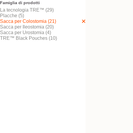
Famiglia di prodotti
La tecnologia TRE™ (29)
Placche (5)
Sacca per Colostomia (21)
Provalo! È gratis
Sacca chiusa conve
Sacca per Ileostomia (20)
morbida nera NovaL
Sacca per Urostomia (4)
TRE™ 1 Maxi
TRE™ Black Pouches (10)
Provalo! È gratis
Sacca chiusa conve
nera NovaLife TRE
Midi