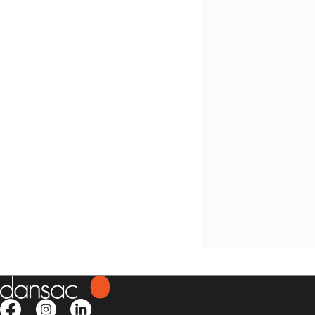
Provalo! È gratis
Sacca NovaLife T
Chiusa Midi
Sacca piana, opaca, ritagli