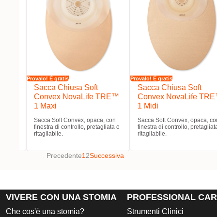
Provalo! È gratis
Provalo! È gratis
RE™ 1
Sacca Chiusa Soft
Sacca Chiusa Soft
Convex NovaLife TRE™
Convex NovaLife TR
1 Maxi
1 Midi
abile.
Sacca Soft Convex, opaca, con
Sacca Soft Convex, opaca, co
finestra di controllo, pretagliata o
finestra di controllo, pretagliat
ritagliabile.
ritagliabile.
Precedente
1
2
Successiva
VIVERE CON UNA STOMIA
PROFESSIONAL CA
Che cos'è una stomia?
Strumenti Clinici