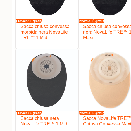
Provalo! È gratis
Provalo! È gratis
ssa
Sacca chiusa convessa
Sacca chiusa convess
ife
morbida nera NovaLife
nera NovaLife TRE™ 
TRE™ 1 Midi
Maxi
Provalo! È gratis
Provalo! È gratis
ssa
Sacca chiusa nera
Sacca NovaLife TRE™
™ 1
NovaLife TRE™ 1 Midi
Chiusa Convessa Max