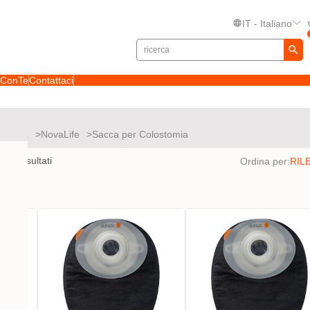
IT - Italiano
toConTe
Contattaci
 stomia
NovaLife
Sacca per Colostomia
to
21
risultati
Ordina per: