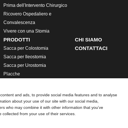
Prima dell'Intervento Chirurgico
Ricovero Ospedaliero e
Convalescenza
Vivere con una Stomia
PRODOTTI
CHI SIAMO
CONTATTACI
Sacca per Colostomia
Sacca per Ileostomia
Sacca per Urostomia
Placche
Accessori
Istruzioni per l’uso
content and ads, to provide social media features and to analyse
Schede di sicurezza
rmation about your use of our site with our social media,
ners who may combine it with other information that you’ve
ie
Compliance
e collected from your use of their services.
struzioni d'uso contenute nel foglietto illustrativo fornito con cias
roindicazioni, Avvertenze, Precauzioni d'uso, Eventi avversi e Is