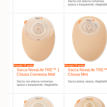
Sacca con placca convessa,
opaca o trasparente, ritagliabi
Provalo! È gratis
Provalo! È gratis
RE™ 1
Sacca NovaLife TRE™ 1
Sacca NovaLife TRE™
Chiusa Convessa Midi
Chiusa Mini
abile.
Sacca con placca convessa,
Sacca piana, opaca, ritagliabil
opaca o trasparente, ritagliabile.