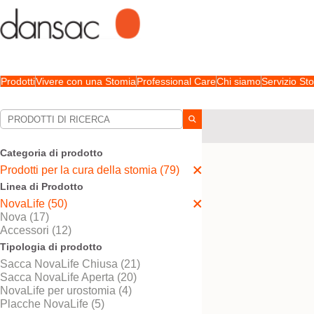
Prodotti
Vivere con una Stomia
Professional Care
Chi siamo
Servizio S
Le tue selezioni:
Prodotti per la cura della
Categoria di prodotto
La sua selezione abbina
Prodotti per la cura della stomia (79)
Linea di Prodotto
NovaLife (50)
Nova (17)
Accessori (12)
Tipologia di prodotto
Sacca NovaLife Chiusa (21)
Sacca NovaLife Aperta (20)
NovaLife per urostomia (4)
Placche NovaLife (5)