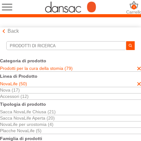
0
Carrell
Back
Strumenti di ricerca
Le tue selezioni:
Categoria di prodotto
Prodotti per la cura della stomia
Prodotti per la cura della stomia (79)
NovaLife
Linea di Prodotto
La tecnologia TRE™
NovaLife (50)
La sua selezione abbinato
29
risultati
Nova (17)
Ordina per:
Accessori (12)
Tipologia di prodotto
Sacca NovaLife Chiusa (21)
Sacca NovaLife Aperta (20)
NovaLife per urostomia (4)
Placche NovaLife (5)
Famiglia di prodotti