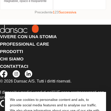
ritagliabile, opaco e trasparente
Precedente
1
2
3
Successiva
VIVERE CON UNA STOMIA
PROFESSIONAL CARE
PRODOTTI
CHI SIAMO
CONTATTACI
© 2026 Dansac A/S. Tutti i diritti riservati.
I dispositivi medici venduti nell’UE sono contrassegnati con
uno dei seguenti simboli, a seconda dei casi
We use cookies to personalise content and ads, to
provide social media features and to analyse our traffic.
We also share information about your use of our site with