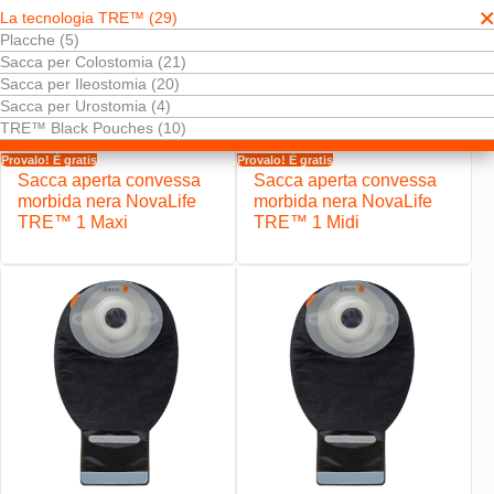
La tecnologia TRE™ (29)
Placche (5)
Sacca per Colostomia (21)
Sacca per Ileostomia (20)
Sacca per Urostomia (4)
TRE™ Black Pouches (10)
Provalo! È gratis
Provalo! È gratis
Sacca aperta convessa
Sacca aperta convessa
morbida nera NovaLife
morbida nera NovaLife
TRE™ 1 Maxi
TRE™ 1 Midi