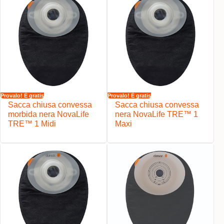
Provalo! È gratis
Provalo! È gratis
Sacca chiusa convessa
Sacca chiusa convessa
morbida nera NovaLife
nera NovaLife TRE™ 1
TRE™ 1 Midi
Maxi