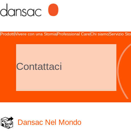
Prodotti
Vivere con una Stomia
Professional Care
Chi siamo
Servizio S
Contattaci
Dansac Nel Mondo