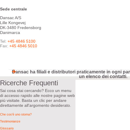
Sede centrale
Dansac A/S
Lille Kongevej
DK-3480 Fredensborg
Danimarca
Tel:
+45 4846 5100
Fax:
+45 4846 5010
Dansac ha filiali e distributori praticamente in ogni pa
un elenco dei contatti.
Ricerche Frequenti
Australia
Liberty Medical Pty., Ltd.
Sai cosa stai cercando? Ecco un menu
990 Whitehorse Road
di accesso rapido alle nostre pagine web
Box Hill, Victoria 3128
più visitate. Basta un clic per andare
direttamente all'argomento desiderato.
Tel:
1800 880 851
Fax:
+61 3 9646 4018
Che cos'è uno stoma?
E-mail:
Send email
URL:
www.dansac.com.au
Testimonianze
Glossario
Austria