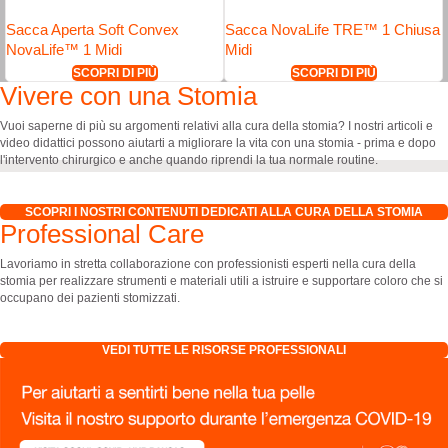
Sacca Aperta Soft Convex
Sacca NovaLife TRE™ 1 Chiusa
NovaLife™ 1 Midi
Midi
SCOPRI DI PIÙ
SCOPRI DI PIÙ
Vivere con una Stomia
Vuoi saperne di più su argomenti relativi alla cura della stomia? I nostri articoli e
video didattici possono aiutarti a migliorare la vita con una stomia - prima e dopo
l'intervento chirurgico e anche quando riprendi la tua normale routine.
SCOPRI I NOSTRI CONTENUTI DEDICATI ALLA CURA DELLA STOMIA
Professional Care
Lavoriamo in stretta collaborazione con professionisti esperti nella cura della
stomia per realizzare strumenti e materiali utili a istruire e supportare coloro che si
occupano dei pazienti stomizzati.
VEDI TUTTE LE RISORSE PROFESSIONALI