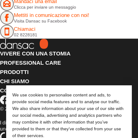
Mandaci una email
Clicca per inviare un messaggio
Mettiti in comunicazione con noi!
Visita Dansac su Facebook
Chiamaci
02 8228181
VIVERE CON UNA STOMIA
PROFESSIONAL CARE
PRODOTTI
CHI SIAMO
CONTATTACI
We use cookies to personalise content and ads, to
provide social media features and to analyse our traffic.
We also share information about your use of our site with
© 2026 Dansac A/S. Tutti i diritti riservati.
our social media, advertising and analytics partners who
may combine it with other information that you’ve
I dispositivi medici venduti nell’UE sono contrassegnati con
provided to them or that they’ve collected from your use
uno dei seguenti simboli, a seconda dei casi
of their services.