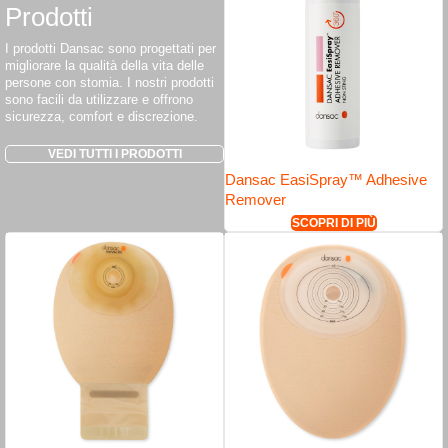
Prodotti
I prodotti Dansac sono progettati per
migliorare la qualità della vita delle
persone con stomia. I nostri prodotti
sono facili da utilizzare e offrono
sicurezza, comfort e discrezione.
VEDI TUTTI I PRODOTTI
Dansac EasiSpray™ Adhesive
Remover
SCOPRI DI PIÙ