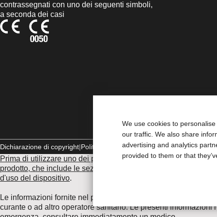
contrassegnati con uno dei seguenti simboli,
a seconda dei casi
We use cookies to personalise 
our traffic. We also share info
advertising and analytics part
Dichiarazione di copyright
Politica sulla riservatezza
Gestione dei cook
provided to them or that they’v
Prima di utilizzare uno dei prodotti indicati, leggi per intero le i
prodotto, che include le sezioni Uso previsto, Descrizione, Cont
d'uso del dispositivo
.
Le informazioni fornite nel presente documento non costituisco
curante o ad altro operatore sanitario. Le presenti informazioni
emergenza, consultare immediatamente un medico.