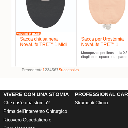
Provalo! È gratis
ssa
Sacca chiusa nera
Sacca per Urostomia
™ 1
NovaLife TRE™ 1 Midi
NovaLife TRE™ 1
Monopezzo per Ileostomia X3
ritagliabile, opaco e trasparen
Precedente
1
2
3
4
5
6
7
Successiva
VIVERE CON UNA STOMIA
PROFESSIONAL CA
Che cos'è una stomia?
Strumenti Clinici
Prima dell'Intervento Chirurgico
Ricovero Ospedaliero e