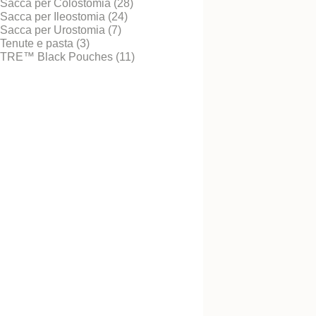
Sacca per Colostomia (28)
Sacca per Ileostomia (24)
Sacca per Urostomia (7)
Tenute e pasta (3)
TRE™ Black Pouches (11)
Cintura per stomia -
Provalo! È gratis
Sacca aperta conve
nera NovaLife TRE
Maxi