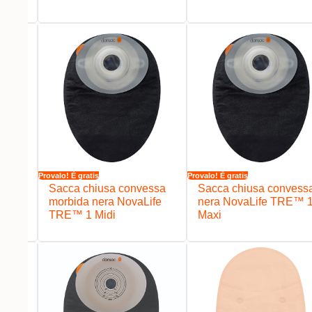
Provalo! È gratis
Provalo! È gratis
ssa
Sacca chiusa convessa
Sacca chiusa convess
ife
morbida nera NovaLife
nera NovaLife TRE™ 
TRE™ 1 Midi
Maxi