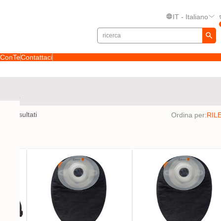
IT - Italiano
toConTe
Contattaci
 stomia
to
79
risultati
Ordina per: