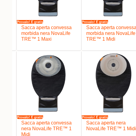
Provalo! È gratis
Provalo! È gratis
 Nera
Sacca aperta convessa
Sacca aperta convess
morbida nera NovaLife
morbida nera NovaLife
TRE™ 1 Maxi
TRE™ 1 Midi
Provalo! È gratis
Provalo! È gratis
ssa
Sacca aperta convessa
Sacca aperta nera
™ 1
nera NovaLife TRE™ 1
NovaLife TRE™ 1 Midi
Midi