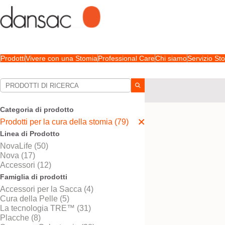
Prodotti
Vivere con una Stomia
Professional Care
Chi siamo
Servizio S
Le tue selezioni:
Prodotti per la cura della
Categoria di prodotto
La sua selezione abbina
Prodotti per la cura della stomia (79)
Linea di Prodotto
NovaLife (50)
Nova (17)
Accessori (12)
Famiglia di prodotti
Accessori per la Sacca (4)
Cura della Pelle (5)
La tecnologia TRE™ (31)
Placche (8)