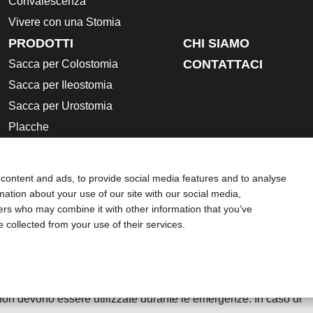
Convalescenza
Vivere con una Stomia
PRODOTTI
CHI SIAMO
CONTATTACI
Sacca per Colostomia
Sacca per Ileostomia
Sacca per Urostomia
Placche
Accessori
Istruzioni per l’uso
content and ads, to provide social media features and to analyse
Schede di sicurezza
rmation about your use of our site with our social media,
ners who may combine it with other information that you’ve
ie
Compliance
e collected from your use of their services.
struzioni d'uso contenute nel foglietto illustrativo fornito con cias
roindicazioni, Avvertenze, Precauzioni d'uso, Eventi avversi e Is
no un parere medico, pertanto è opportuno rivolgersi al proprio
 non devono essere utilizzate durante le emergenze. In caso di