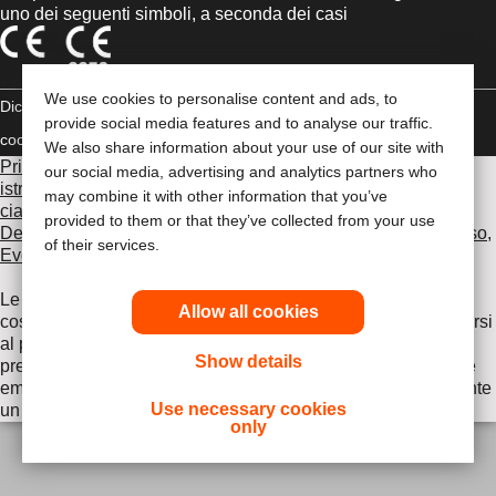
uno dei seguenti simboli, a seconda dei casi
We use cookies to personalise content and ads, to
Dichiarazione di copyright
Politica sulla riservatezza
Gestione dei
provide social media features and to analyse our traffic.
cookie
Compliance
We also share information about your use of our site with
Prima di utilizzare uno dei prodotti indicati, leggi per intero le
our social media, advertising and analytics partners who
istruzioni d'uso contenute nel foglietto illustrativo fornito con
may combine it with other information that you’ve
ciascun prodotto, che include le sezioni Uso previsto,
provided to them or that they’ve collected from your use
Descrizione, Controindicazioni, Avvertenze, Precauzioni d'uso,
of their services.
Eventi avversi e Istruzioni d'uso del dispositivo
.
Le informazioni fornite nel presente documento non
Allow all cookies
costituiscono un parere medico, pertanto è opportuno rivolgersi
al proprio medico curante o ad altro operatore sanitario. Le
Show details
presenti informazioni non devono essere utilizzate durante le
emergenze. In caso di emergenza, consultare immediatamente
Use necessary cookies
un medico.
only