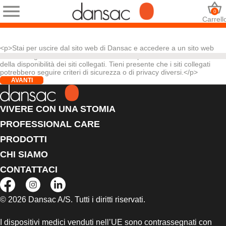
0
Carrell
<p>Stai per uscire dal sito web di Dansac e accedere a un sito web
che non è gestito da noi. Dansac non è responsabile del contenuto o
della disponibilità dei siti collegati. Tieni presente che i siti collegati
potrebbero seguire criteri di sicurezza o di privacy diversi.</p>
AVANTI
VIVERE CON UNA STOMIA
PROFESSIONAL CARE
PRODOTTI
CHI SIAMO
CONTATTACI
© 2026 Dansac A/S. Tutti i diritti riservati.
I dispositivi medici venduti nell’UE sono contrassegnati con