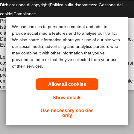
Dichiarazione di copyright
Politica sulla riservatezza
Gestione dei
cookie
Compliance
Prima di utilizzare uno dei prodotti indicati, leggi per intero le
We use cookies to personalise content and ads, to
istruzioni d'uso contenute nel foglietto illustrativo fornito con
ciascun prodotto, che include le sezioni Uso previsto,
provide social media features and to analyse our traffic.
Descrizione, Controindicazioni, Avvertenze, Precauzioni d'uso,
We also share information about your use of our site with
Eventi avversi e Istruzioni d'uso del dispositivo
.
our social media, advertising and analytics partners who
may combine it with other information that you’ve
Le informazioni fornite nel presente documento non
provided to them or that they’ve collected from your use
costituiscono un parere medico, pertanto è opportuno rivolgersi
of their services.
al proprio medico curante o ad altro operatore sanitario. Le
presenti informazioni non devono essere utilizzate durante le
emergenze. In caso di emergenza, consultare immediatamente
Allow all cookies
un medico.
Show details
Use necessary cookies
only