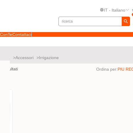
IT - Italiano
toConTe
Contattaci
stomia
Accessori
Irrigazione
o
1
risultati
Ordina per: