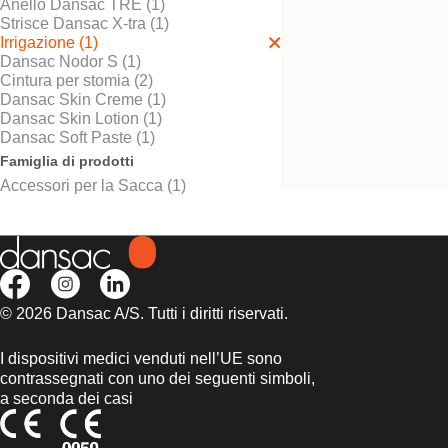
Anello Dansac TRE (1)
Strisce Dansac X-tra (1)
Irrigazione (1)
Dansac Nodor S (1)
Cintura per stomia (2)
Dansac Set per
Dansac Skin Creme (1)
Irrigazione
Dansac Skin Lotion (1)
Set completo per l'irrigazion
Dansac Soft Paste (1)
Famiglia di prodotti
Accessori per la Sacca (1)
© 2026 Dansac A/S. Tutti i diritti riservati.
I dispositivi medici venduti nell’UE sono
contrassegnati con uno dei seguenti simboli,
a seconda dei casi