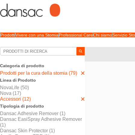
Prodotti
Vivere con una Stomia
Professional Care
Chi siamo
Servizio S
Le tue selezioni:
Prodotti per la cura della 
Categoria di prodotto
La sua selezione abbinat
Prodotti per la cura della stomia (79)
Linea di Prodotto
NovaLife (50)
Nova (17)
Accessori (12)
Tipologia di prodotto
Dansac Adhesive Remover (1)
Dansac EasiSpray Adhesive Remover
(1)
Dansac Skin Protector (1)