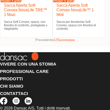
Provalo! È gratis
Provalo! È gratis
Sacca Aperta Soft
Sacca Aperta Soft
Convex NovaLife TRE™
Convex NovaLife™ 1
1 Maxi
Midi
Sacca Soft Convex, opaca, con
Sacca per Ileostomia Soft
finestra di controllo, pretagliata o
Convex, opaca con finestra di
ritagliabile.
controllo.
Precedente
1
2
Successiva
VIVERE CON UNA STOMIA
PROFESSIONAL CARE
PRODOTTI
CHI SIAMO
CONTATTACI
© 2026 Dansac A/S. Tutti i diritti riservati.