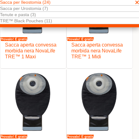
Sacca per Ileostomia (24)
Sacca per Urostomia (7)
Tenute e pasta (3)
TRE™ Black Pouches (11)
Provalo! È gratis
Provalo! È gratis
Sacca aperta convessa
Sacca aperta convessa
morbida nera NovaLife
morbida nera NovaLife
TRE™ 1 Maxi
TRE™ 1 Midi
Provalo! È gratis
Provalo! È gratis