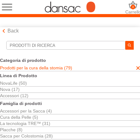
0
Carrell
Back
Strumenti di ricerca
Le tue selezioni:
Categoria di prodotto
Prodotti per la cura della stomia
Prodotti per la cura della stomia (79)
Sacca per Ileostomia
Linea di Prodotto
La sua selezione abbinato
24
risultati
NovaLife (50)
Ordina per:
Nova (17)
Accessori (12)
Famiglia di prodotti
Accessori per la Sacca (4)
Cura della Pelle (5)
La tecnologia TRE™ (31)
Placche (8)
Sacca per Colostomia (28)