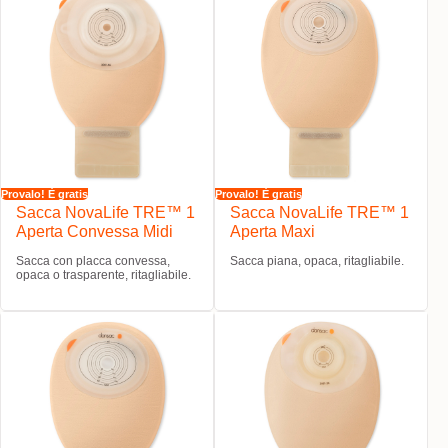
Provalo! È gratis
Provalo! È gratis
Sacca NovaLife TRE™ 1
Sacca NovaLife TRE™ 1
Aperta Convessa Midi
Aperta Maxi
Sacca con placca convessa,
Sacca piana, opaca, ritagliabile.
opaca o trasparente, ritagliabile.