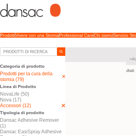
Prodotti
Vivere con una Stomia
Professional Care
Chi siamo
Servizio S
Le tue selezioni:
Prodotti per la cura della stomia
Ac
Categoria di prodotto
La sua selezione abbinato
1
risultati
Prodotti per la cura della
stomia (79)
Linea di Prodotto
NovaLife (50)
Provalo! È gratis
Anello Dansac
Nova (17)
TRE™
Accessori (12)
Tipologia di prodotto
Tre livelli di protezione
della cute.
Dansac Adhesive Remover
(1)
Dansac EasiSpray Adhesive