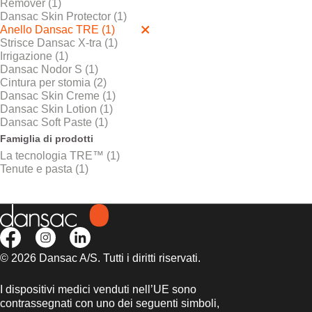
Remover (1)
Dansac Skin Protector (1)
Anello Dansac TRE (1)
Strisce Dansac X-tra (1)
Irrigazione (1)
Dansac Nodor S (1)
Cintura per stomia (2)
Dansac Skin Creme (1)
Dansac Skin Lotion (1)
Dansac Soft Paste (1)
Famiglia di prodotti
La tecnologia TRE™ (1)
Tenute e pasta (1)
© 2026 Dansac A/S. Tutti i diritti riservati.
I dispositivi medici venduti nell’UE sono
contrassegnati con uno dei seguenti simboli,