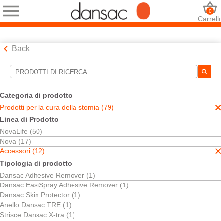
0
Carrell
Back
Strumenti di ricerca
Le tue selezioni:
Categoria di prodotto
Prodotti per la cura della stomia
Prodotti per la cura della stomia (79)
Accessori
Linea di Prodotto
Irrigazione
NovaLife (50)
La sua selezione abbinato
1
risultati
Nova (17)
Ordina per:
Accessori (12)
Tipologia di prodotto
Dansac Adhesive Remover (1)
Dansac EasiSpray Adhesive Remover (1)
Dansac Skin Protector (1)
Anello Dansac TRE (1)
Strisce Dansac X-tra (1)