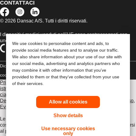
CONTATTACI
© 2026 Dansac A/S. Tutti i diritti riservati.
I dispositivi medici venduti nell’UE sono contrassegnati con
uno dei seguenti simboli, a seconda dei casi
We use cookies to personalise content and ads, to
provide social media features and to analyse our traffic.
We also share information about your use of our site with
our social media, advertising and analytics partners who
Dichiarazione di copyright
Politica sulla riservatezza
Gestione dei
may combine it with other information that you’ve
cookie
Compliance
provided to them or that they’ve collected from your use
Prima di utilizzare uno dei prodotti indicati, leggi per intero le
of their services.
istruzioni d'uso contenute nel foglietto illustrativo fornito con
ciascun prodotto, che include le sezioni Uso previsto,
Descrizione, Controindicazioni, Avvertenze, Precauzioni d'uso,
Allow all cookies
Eventi avversi e Istruzioni d'uso del dispositivo
.
Show details
Le informazioni fornite nel presente documento non
costituiscono un parere medico, pertanto è opportuno rivolgersi
Use necessary cookies
al proprio medico curante o ad altro operatore sanitario. Le
only