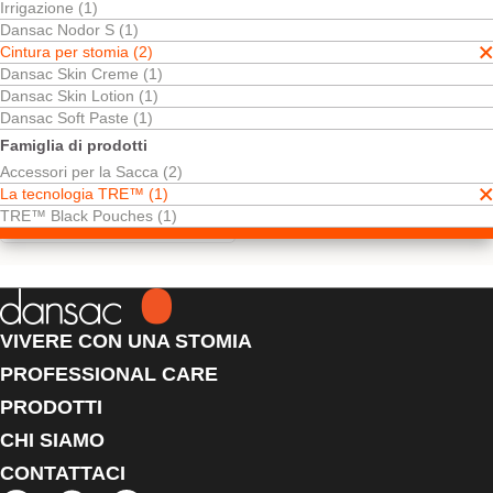
Irrigazione (1)
Dansac Nodor S (1)
Cintura per stomia (2)
Dansac Skin Creme (1)
Dansac Skin Lotion (1)
Dansac Soft Paste (1)
Famiglia di prodotti
Accessori per la Sacca (2)
La tecnologia TRE™ (1)
Cintura per stomia - Nera
TRE™ Black Pouches (1)
VIVERE CON UNA STOMIA
PROFESSIONAL CARE
PRODOTTI
CHI SIAMO
CONTATTACI