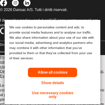
© 2026 Dansac A/S. Tutti i diritti riservati.
I dispositivi medici venduti nell’UE sono contrassegnati con
uno dei seguenti simboli, a seconda dei casi
We use cookies to personalise content and ads, to
provide social media features and to analyse our traffic.
We also share information about your use of our site with
our social media, advertising and analytics partners who
Dichiarazione di copyright
Politica sulla riservatezza
Gestione dei
may combine it with other information that you’ve
cookie
Compliance
provided to them or that they’ve collected from your use
Prima di utilizzare uno dei prodotti indicati, leggi per intero le
of their services.
istruzioni d'uso contenute nel foglietto illustrativo fornito con
ciascun prodotto, che include le sezioni Uso previsto,
Descrizione, Controindicazioni, Avvertenze, Precauzioni d'uso,
Allow all cookies
Eventi avversi e Istruzioni d'uso del dispositivo
.
Show details
Le informazioni fornite nel presente documento non
costituiscono un parere medico, pertanto è opportuno rivolgersi
Use necessary cookies
al proprio medico curante o ad altro operatore sanitario. Le
only
presenti informazioni non devono essere utilizzate durante le
emergenze. In caso di emergenza, consultare immediatamente