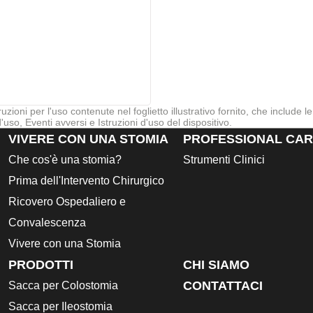
ruzioni per l'uso contenute nel foglietto illustrativo fornito, che include l
uso, Eventi avversi e Istruzioni d'uso del dispositivo.
VIVERE CON UNA STOMIA
PROFESSIONAL CA
Che cos'è una stomia?
Strumenti Clinici
Prima dell'Intervento Chirurgico
Ricovero Ospedaliero e
Convalescenza
Vivere con una Stomia
PRODOTTI
CHI SIAMO
CONTATTACI
Sacca per Colostomia
Sacca per Ileostomia