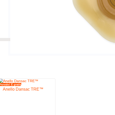
Provalo! È gratis
Anello Dansac TRE™