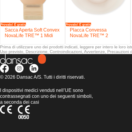
Provalo! È gratis
Provalo! È gratis
Sacca Aperta Soft Convex
Placca Convessa
NovaLife TRE™ 1 Midi
NovaLife TRE™ 2
Prima di utilizzare uno dei prodotti indicati, leggere per intero le loro ist
Uso previsto, Descrizione, Controindicazioni, Avvertenze, Precauzioni d'
© 2026 Dansac A/S. Tutti i diritti riservati.
I dispositivi medici venduti nell’UE sono
contrassegnati con uno dei seguenti simboli,
a seconda dei casi