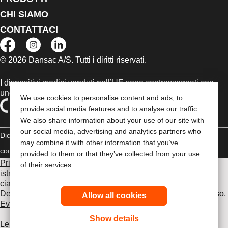
CHI SIAMO
CONTATTACI
© 2026 Dansac A/S. Tutti i diritti riservati.
I dispositivi medici venduti nell’UE sono contrassegnati con
uno dei seguenti simboli, a seconda dei casi
We use cookies to personalise content and ads, to
provide social media features and to analyse our traffic.
We also share information about your use of our site with
our social media, advertising and analytics partners who
Dichiarazione di copyright
Politica sulla riservatezza
Gestione dei
may combine it with other information that you’ve
cookie
Compliance
provided to them or that they’ve collected from your use
Prima di utilizzare uno dei prodotti indicati, leggi per intero le
of their services.
istruzioni d'uso contenute nel foglietto illustrativo fornito con
ciascun prodotto, che include le sezioni Uso previsto,
Descrizione, Controindicazioni, Avvertenze, Precauzioni d'uso,
Allow all cookies
Eventi avversi e Istruzioni d'uso del dispositivo
.
Show details
Le informazioni fornite nel presente documento non