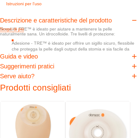
Istruzioni per l’uso
Descrizione e caratteristiche del prodotto
NovaLife TRE™ è ideato per aiutare a mantenere la pelle
Scopri di più
naturalmente sana. Un idrocolloide. Tre livelli di protezione:
Adesione - TRE™ è ideato per offrire un sigillo sicuro, flessibile
che protegga la pelle dagli output della stomia e sia facile da
rimuovere
Guida e video
Assorbimento - TRE™ è ideato per aiutare ad assorbire l'umidità
Suggerimenti pratici
in eccesso senza perdere la resistenza
pH balance - Quando gli enzimi digestivi vengono a contatto con
Serve aiuto?
la cute, il pH buffering aiuta a creare un ambiente sfavorevole
Prodotti consigliati
per l'attività enzimatica, contribuendo a ridurne gli effetti dannosi
sulla cute
Quando si tratta di cute peristomale, la protezione non è mai
abbastanza.
Caratteristiche
La convessità di 6 mm aiuta ad inserire correttamente lo stoma
nella sacca