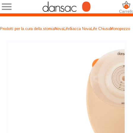
0
Carrell
Prodotti per la cura della stomia
NovaLife
Sacca NovaLife Chiusa
Monopezzo