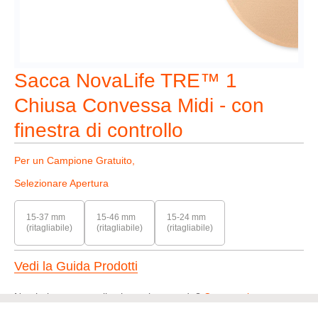
Sacca NovaLife TRE™ 1
Chiusa Convessa Midi - con
finestra di controllo
Per un Campione Gratuito,
Selezionare Apertura
15-37 mm
15-46 mm
15-24 mm
(ritagliabile)
(ritagliabile)
(ritagliabile)
Vedi la Guida Prodotti
Non hai trovato quello che stai cercando?
Contattaci