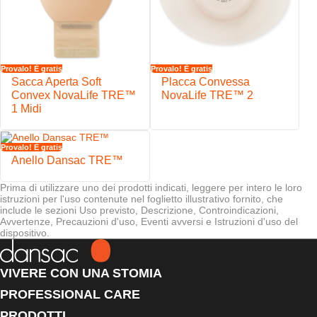
La finestra di controllo EasiView™ è progettata per esaminare la
stomia con semplicità
Il filtro NovaLife™ riduce al minimo il rischio di rigonfiamento della
sacca
Rivestimento in TNT morbido e idrorepellente
Provalo! È gratis
Provalo! È gratis
Sacca Aperta Soft
Placca Convessa
Convex NovaLife TRE™
NovaLife TRE™ 2
1 Midi
Provalo! È gratis
Anello Dansac TRE™
Prima di utilizzare uno dei prodotti indicati, leggere per intero le loro
istruzioni per l'uso contenute nel foglietto illustrativo fornito, che
include le sezioni Uso previsto, Descrizione, Controindicazioni,
Avvertenze, Precauzioni d'uso, Eventi avversi e Istruzioni d'uso del
dispositivo.
VIVERE CON UNA STOMIA
PROFESSIONAL CARE
PRODOTTI