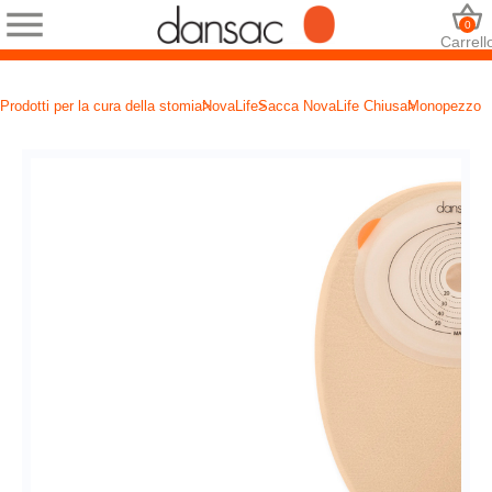
0
Carrell
Prodotti per la cura della stomia
NovaLife
Sacca NovaLife Chiusa
Monopezzo