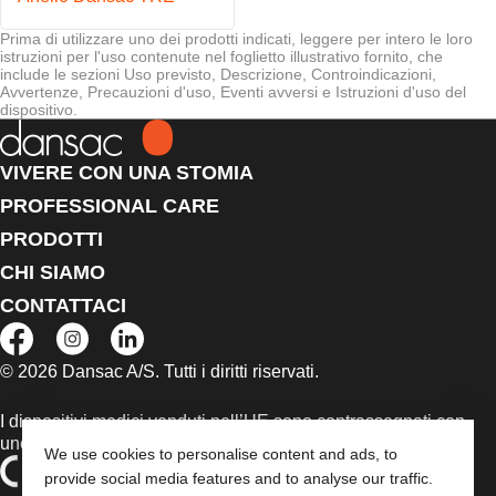
Prima di utilizzare uno dei prodotti indicati, leggere per intero le loro
istruzioni per l'uso contenute nel foglietto illustrativo fornito, che
include le sezioni Uso previsto, Descrizione, Controindicazioni,
Avvertenze, Precauzioni d'uso, Eventi avversi e Istruzioni d'uso del
dispositivo.
VIVERE CON UNA STOMIA
PROFESSIONAL CARE
PRODOTTI
CHI SIAMO
CONTATTACI
© 2026 Dansac A/S. Tutti i diritti riservati.
I dispositivi medici venduti nell’UE sono contrassegnati con
uno dei seguenti simboli, a seconda dei casi
We use cookies to personalise content and ads, to
provide social media features and to analyse our traffic.