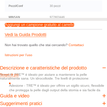
Pezzi/Conf
30 pezzi
MINSAN
977803446
Aggiungi un campione gratuito al carrello
Vedi la Guida Prodotti
Non hai trovato quello che stai cercando?
Contattaci
Istruzioni per l’uso
Descrizione e caratteristiche del prodotto
NovaLife TRE™ è ideato per aiutare a mantenere la pelle
Scopri di più
naturalmente sana. Un idrocolloide. Tre livelli di protezione:
Adesione - TRE™ è ideato per offrire un sigillo sicuro, flessibile
che protegga la pelle dagli output della stomia e sia facile da
rimuovere
Guida e video
Assorbimento - TRE™ è ideato per aiutare ad assorbire l'umidità
Suggerimenti pratici
in eccesso senza perdere la resistenza