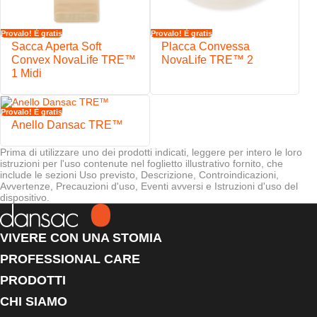
stomia con semplicità
Provalo! È gratis
Provalo! È gratis
Sacca Aperta Soft
Placca Convessa
Convex NovaLife TRE™
NovaLife TRE™ 2
1 Midi
Provalo! È gratis
Anello Dansac TRE™
Prima di utilizzare uno dei prodotti indicati, leggere per intero le loro
istruzioni per l'uso contenute nel foglietto illustrativo fornito, che
include le sezioni Uso previsto, Descrizione, Controindicazioni,
Avvertenze, Precauzioni d'uso, Eventi avversi e Istruzioni d'uso del
dispositivo.
VIVERE CON UNA STOMIA
PROFESSIONAL CARE
PRODOTTI
CHI SIAMO