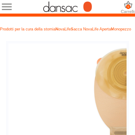
0
Carrell
Prodotti per la cura della stomia
NovaLife
Sacca NovaLife Aperta
Monopezzo