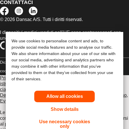
CONTATTACI
© 2026 Dansac A/S. Tutti i diritti riservati.
I dispositivi medici venduti nell’UE sono contrassegnati con
uno dei seguenti simboli, a seconda dei casi
We use cookies to personalise content and ads, to
provide social media features and to analyse our traffic.
We also share information about your use of our site with
our social media, advertising and analytics partners who
Dichiarazione di copyright
Politica sulla riservatezza
Gestione dei
may combine it with other information that you’ve
cookie
Compliance
provided to them or that they’ve collected from your use
Prima di utilizzare uno dei prodotti indicati, leggi per intero le
of their services.
istruzioni d'uso contenute nel foglietto illustrativo fornito con
ciascun prodotto, che include le sezioni Uso previsto,
Descrizione, Controindicazioni, Avvertenze, Precauzioni d'uso,
Allow all cookies
Eventi avversi e Istruzioni d'uso del dispositivo
.
Show details
Le informazioni fornite nel presente documento non
costituiscono un parere medico, pertanto è opportuno rivolgersi
Use necessary cookies
al proprio medico curante o ad altro operatore sanitario. Le
only