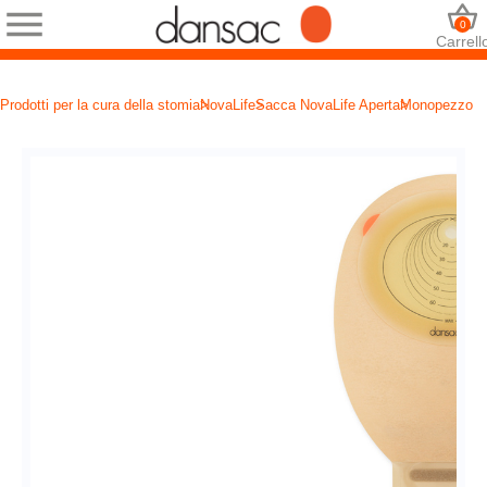
0
Carrell
Prodotti per la cura della stomia
NovaLife
Sacca NovaLife Aperta
Monopezzo