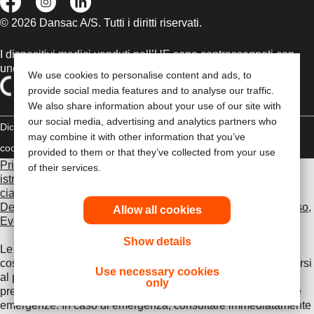
© 2026 Dansac A/S. Tutti i diritti riservati.
I dispositivi medici venduti nell’UE sono contrassegnati con
uno dei seguenti simboli, a seconda dei casi
We use cookies to personalise content and ads, to
provide social media features and to analyse our traffic.
We also share information about your use of our site with
our social media, advertising and analytics partners who
Dichiarazione di copyright
Politica sulla riservatezza
Gestione dei
may combine it with other information that you’ve
cookie
Compliance
provided to them or that they’ve collected from your use
Prima di utilizzare uno dei prodotti indicati, leggi per intero le
of their services.
istruzioni d'uso contenute nel foglietto illustrativo fornito con
ciascun prodotto, che include le sezioni Uso previsto,
Descrizione, Controindicazioni, Avvertenze, Precauzioni d'uso,
Allow all cookies
Eventi avversi e Istruzioni d'uso del dispositivo
.
Show details
Le informazioni fornite nel presente documento non
costituiscono un parere medico, pertanto è opportuno rivolgersi
Use necessary cookies
al proprio medico curante o ad altro operatore sanitario. Le
only
presenti informazioni non devono essere utilizzate durante le
emergenze. In caso di emergenza, consultare immediatamente