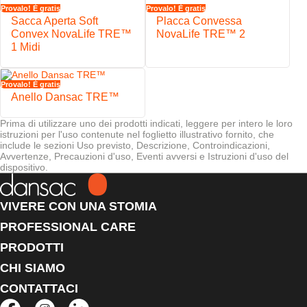
Provalo! È gratis
Provalo! È gratis
Sacca Aperta Soft
Placca Convessa
Convex NovaLife TRE™
NovaLife TRE™ 2
1 Midi
Provalo! È gratis
Anello Dansac TRE™
Prima di utilizzare uno dei prodotti indicati, leggere per intero le loro
istruzioni per l'uso contenute nel foglietto illustrativo fornito, che
include le sezioni Uso previsto, Descrizione, Controindicazioni,
Avvertenze, Precauzioni d'uso, Eventi avversi e Istruzioni d'uso del
dispositivo.
VIVERE CON UNA STOMIA
PROFESSIONAL CARE
PRODOTTI
CHI SIAMO
CONTATTACI