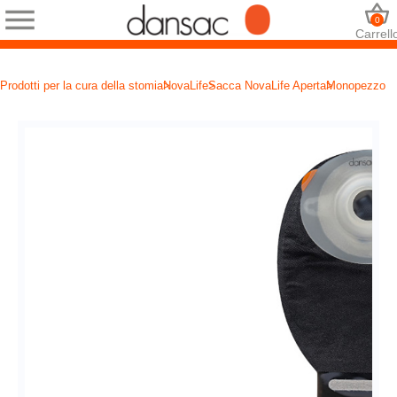
0
Carrell
Prodotti per la cura della stomia
NovaLife
Sacca NovaLife Aperta
Monopezzo