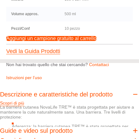
Volume appros.
500 ml
Pezzi/Conf
10 pezzo
Aggiungi un campione gratuito al carrello
Vedi la Guida Prodotti
Non hai trovato quello che stai cercando?
Contattaci
Istruzioni per l’uso
Descrizione e caratteristiche del prodotto
Scopri di più
La barriera cutanea NovaLife TRE™ è stata progettata per aiutare a
mantenere la cute naturalmente sana. Una barriera. Tre livelli di
protezione:
Aderenza: la barriera cutanea TRE™ è stata progettata per
Guide e video sul prodotto
offrire una tenuta sicura e flessibile e quindi aiutare a proteggere
la cute dalle sostanze prodotte dallo stoma ed è facile da