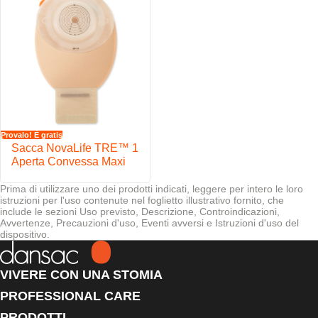
Provalo! È gratis
Sacca NovaLife TRE™ 1
Aperta Convessa Maxi
Prima di utilizzare uno dei prodotti indicati, leggere per intero le loro
istruzioni per l'uso contenute nel foglietto illustrativo fornito, che
include le sezioni Uso previsto, Descrizione, Controindicazioni,
Avvertenze, Precauzioni d'uso, Eventi avversi e Istruzioni d'uso del
dispositivo.
VIVERE CON UNA STOMIA
PROFESSIONAL CARE
PRODOTTI