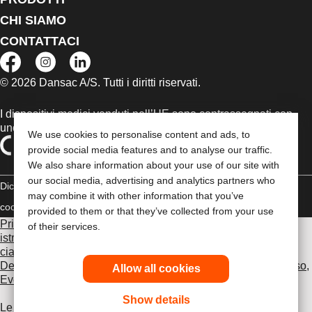
CHI SIAMO
CONTATTACI
© 2026 Dansac A/S. Tutti i diritti riservati.
I dispositivi medici venduti nell’UE sono contrassegnati con
uno dei seguenti simboli, a seconda dei casi
We use cookies to personalise content and ads, to
provide social media features and to analyse our traffic.
We also share information about your use of our site with
our social media, advertising and analytics partners who
Dichiarazione di copyright
Politica sulla riservatezza
Gestione dei
may combine it with other information that you’ve
cookie
Compliance
provided to them or that they’ve collected from your use
Prima di utilizzare uno dei prodotti indicati, leggi per intero le
of their services.
istruzioni d'uso contenute nel foglietto illustrativo fornito con
ciascun prodotto, che include le sezioni Uso previsto,
Descrizione, Controindicazioni, Avvertenze, Precauzioni d'uso,
Allow all cookies
Eventi avversi e Istruzioni d'uso del dispositivo
.
Show details
Le informazioni fornite nel presente documento non