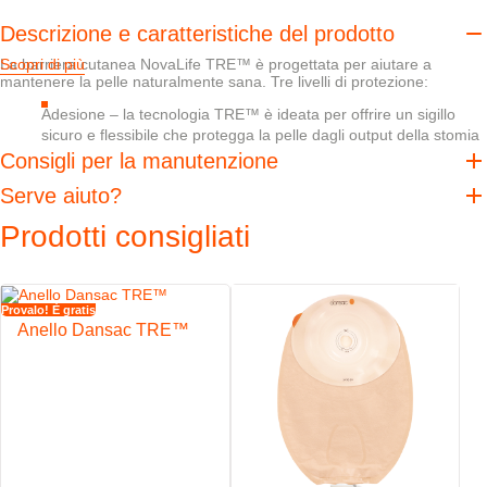
Descrizione e caratteristiche del prodotto
La barriera cutanea NovaLife TRE™ è progettata per aiutare a
Scopri di più
mantenere la pelle naturalmente sana. Tre livelli di protezione:
Adesione – la tecnologia TRE™ è ideata per offrire un sigillo
sicuro e flessibile che protegga la pelle dagli output della stomia
e sia facile da rimuovere
Consigli per la manutenzione
Assorbimento – la tecnologia TRE™ è ideata per assorbire
Serve aiuto?
l'umidità in eccesso senza perdere resistenza
Bilanciamento del pH– la tecnologia TRE™ è progettata per
Prodotti consigliati
aiutare a mantenere l’equilibrio del pH della pelle naturalmente
sana
Quando si tratta di cute peristomale, la protezione non è mai
Provalo! È gratis
abbastanza.
Anello Dansac TRE™
Caratteristiche
La convessità di 6 mm aiuta a spingere correttamente lo stoma
nella sacca
Barriere cutanee ritagliabili su misura
Rivestimento in TNT morbido e idrorepellente – su un lato o
entrambi