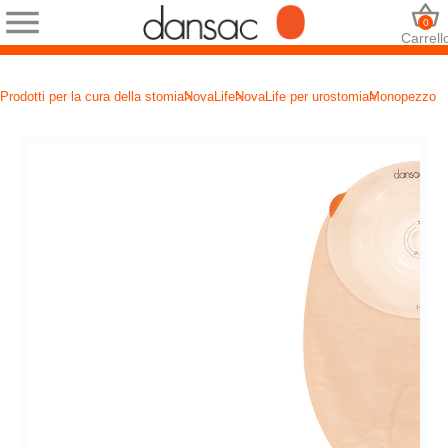
0
Carrell
Prodotti per la cura della stomia
NovaLife
NovaLife per urostomia
Monopezzo