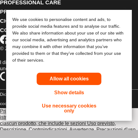
PROFESSIONAL CARE
PRODOTTI
We use cookies to personalise content and ads, to
CHI SIAMO
provide social media features and to analyse our traffic.
CONTATTACI
We also share information about your use of our site with
our social media, advertising and analytics partners who
may combine it with other information that you’ve
© 2026 Dansac A/S. Tutti i diritti riservati.
provided to them or that they’ve collected from your use
of their services.
I dispositivi medici venduti nell’UE sono contrassegnati con
uno dei seguenti simboli, a seconda dei casi
Allow all cookies
Show details
Dichiarazione di copyright
Politica sulla riservatezza
Gestione dei
cookie
Compliance
Use necessary cookies
only
Prima di utilizzare uno dei prodotti indicati, leggi per intero le
istruzioni d'uso contenute nel foglietto illustrativo fornito con
ciascun prodotto, che include le sezioni Uso previsto,
Descrizione, Controindicazioni, Avvertenze, Precauzioni d'uso,
Eventi avversi e Istruzioni d'uso del dispositivo
.