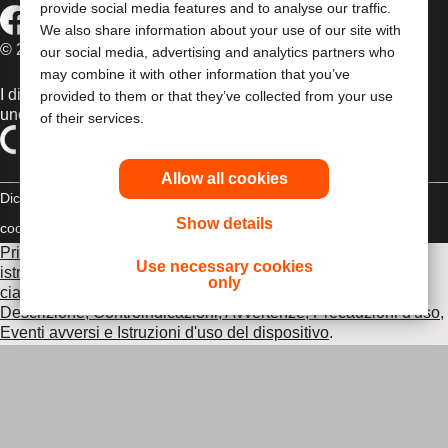
provide social media features and to analyse our traffic.
We also share information about your use of our site with
© 2026 Dansac A/S. Tutti i diritti riservati.
our social media, advertising and analytics partners who
may combine it with other information that you’ve
I dispositivi medici venduti nell’UE sono contrassegnati con
provided to them or that they’ve collected from your use
uno dei seguenti simboli, a seconda dei casi
of their services.
Allow all cookies
Dichiarazione di copyright
Politica sulla riservatezza
Gestione dei
Show details
cookie
Compliance
Prima di utilizzare uno dei prodotti indicati, leggi per intero le
Use necessary cookies
istruzioni d'uso contenute nel foglietto illustrativo fornito con
only
ciascun prodotto, che include le sezioni Uso previsto,
Descrizione, Controindicazioni, Avvertenze, Precauzioni d'uso,
Eventi avversi e Istruzioni d'uso del dispositivo
.
Le informazioni fornite nel presente documento non
costituiscono un parere medico, pertanto è opportuno rivolgersi
al proprio medico curante o ad altro operatore sanitario. Le
presenti informazioni non devono essere utilizzate durante le