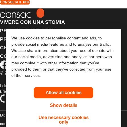
CONSULTA IL PDF
VIVERE CON UNA STOMIA
PROFESSIONAL CARE
We use cookies to personalise content and ads, to
PRODOTTI
provide social media features and to analyse our traffic.
CHI SIAMO
We also share information about your use of our site with
CONTATTACI
our social media, advertising and analytics partners who
may combine it with other information that you’ve
provided to them or that they’ve collected from your use
© 2026 Dansac A/S. Tutti i diritti riservati.
of their services.
I dispositivi medici venduti nell’UE sono contrassegnati con
uno dei seguenti simboli, a seconda dei casi
Allow all cookies
Show details
Dichiarazione di copyright
Politica sulla riservatezza
Gestione dei
Use necessary cookies
only
cookie
Compliance