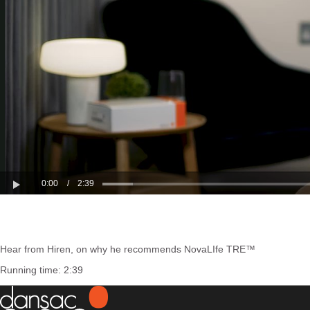
Hear from Hiren, on why he recommends NovaLIfe TRE™
Running time: 2:39