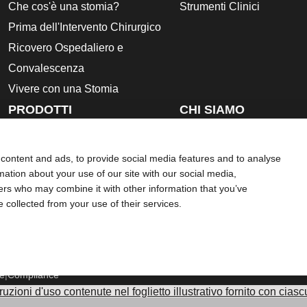
Che cos'è una stomia?
Strumenti Clinici
Prima dell'Intervento Chirurgico
Ricovero Ospedaliero e
Convalescenza
Vivere con una Stomia
PRODOTTI
CHI SIAMO
CONTATTACI
Sacca per Colostomia
Sacca per Ileostomia
content and ads, to provide social media features and to analyse
Sacca per Urostomia
rmation about your use of our site with our social media,
ners who may combine it with other information that you’ve
Placche
e collected from your use of their services.
Accessori
Istruzioni per l’uso
Schede di sicurezza
ie
Compliance
struzioni d'uso contenute nel foglietto illustrativo fornito con cias
roindicazioni, Avvertenze, Precauzioni d'uso, Eventi avversi e Is