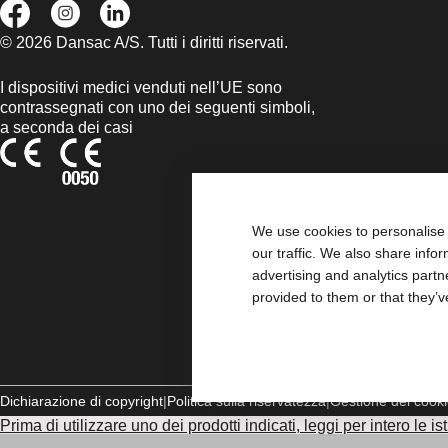
© 2026 Dansac A/S. Tutti i diritti riservati.
I dispositivi medici venduti nell’UE sono
contrassegnati con uno dei seguenti simboli,
a seconda dei casi
We use cookies to personalise 
our traffic. We also share info
advertising and analytics part
provided to them or that they’v
Dichiarazione di copyright
Politica sulla riservatezza
Gestione dei cook
Prima di utilizzare uno dei prodotti indicati, leggi per intero le i
prodotto, che include le sezioni Uso previsto, Descrizione, Cont