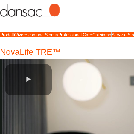
Prodotti
Vivere con una Stomia
Professional Care
Chi siamo
Servizio S
NovaLife TRE™