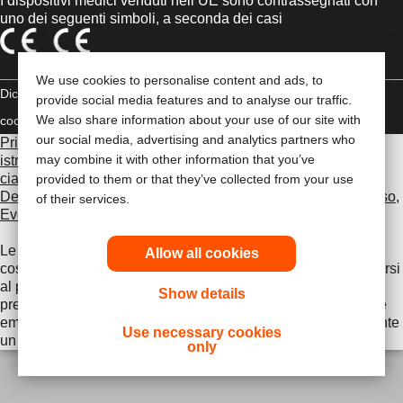
I dispositivi medici venduti nell’UE sono contrassegnati con
uno dei seguenti simboli, a seconda dei casi
We use cookies to personalise content and ads, to
Dichiarazione di copyright
Politica sulla riservatezza
Gestione dei
provide social media features and to analyse our traffic.
We also share information about your use of our site with
cookie
Compliance
our social media, advertising and analytics partners who
Prima di utilizzare uno dei prodotti indicati, leggi per intero le
may combine it with other information that you’ve
istruzioni d'uso contenute nel foglietto illustrativo fornito con
ciascun prodotto, che include le sezioni Uso previsto,
provided to them or that they’ve collected from your use
Descrizione, Controindicazioni, Avvertenze, Precauzioni d'uso,
of their services.
Eventi avversi e Istruzioni d'uso del dispositivo
.
Le informazioni fornite nel presente documento non
Allow all cookies
costituiscono un parere medico, pertanto è opportuno rivolgersi
al proprio medico curante o ad altro operatore sanitario. Le
Show details
presenti informazioni non devono essere utilizzate durante le
emergenze. In caso di emergenza, consultare immediatamente
Use necessary cookies
un medico.
only