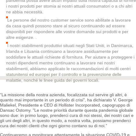
pandemia possa avere alcun impatto sulla nostra capacità di fornire
i nostri prodotti per stomia ai nostri attuali consumatori o a chi altri
ne abbia necessità.
Le persone del nostro customer service sono abilitate a lavorare
da casa quindi possono stare al sicuro continuando ad essere
disponibili per rispondere alle vostre domande sui prodotti e per
altre esigenze. .
I nostri stabilimenti produttivi situati negli Stati Uniti, in Danimarca,
Irlanda e Lituania continuano a lavorare assiduamente per
soddisfare le attuali richieste di fornitura. Per aiutare a proteggere i
nostri dipendenti mentre continuano a lavorare nei nostri
stabilimenti, abbiamo applicato le raccomandazioni di molti centri
statunitensi ed europei per il controllo e la prevenzione delle
malattie, nonché le linee guida dei governi locali.
“La missione della nostra azienda, focalizzata sul servire gli altri, è
quanto mai importante in un periodo di crisi", ha dichiarato V. George
Maliekel, Presidente e CEO di Hollister Incorporated, capogruppo di
Dansac Ostomy. "Le nostre priorità durante questa pandemia globale
sono due: in primo luogo, prenderci cura di noi stessi, dei nostri cari e
gli uni degli altri, in questo modo, a nostra volta, possiamo prenderci
cura dei nostri clienti che ogni giorno contano su di noi.”
Continueremo a monitorare attentamente la situazione COVID-19 e