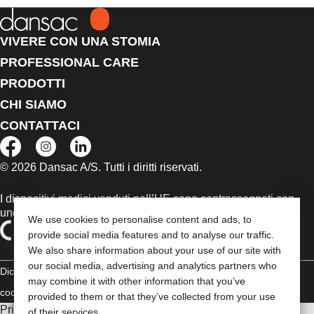
VIVERE CON UNA STOMIA
PROFESSIONAL CARE
PRODOTTI
CHI SIAMO
CONTATTACI
© 2026 Dansac A/S. Tutti i diritti riservati.
I dispositivi medici venduti nell’UE sono contrassegnati con
uno dei seguenti simboli, a seconda dei casi
We use cookies to personalise content and ads, to
provide social media features and to analyse our traffic.
We also share information about your use of our site with
our social media, advertising and analytics partners who
Dichiarazione di copyright
Politica sulla riservatezza
Gestione dei
may combine it with other information that you’ve
cookie
Compliance
provided to them or that they’ve collected from your use
Prima di utilizzare uno dei prodotti indicati, leggi per intero le
of their services.