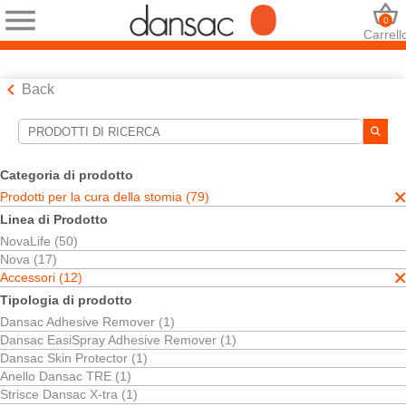
0
Carrell
Back
Strumenti di ricerca
Le tue selezioni:
Categoria di prodotto
Prodotti per la cura della stomia
Prodotti per la cura della stomia (79)
Accessori
Linea di Prodotto
Cura della Pelle
NovaLife (50)
La sua selezione abbinato
5
risultati
Nova (17)
Ordina per:
Accessori (12)
Tipologia di prodotto
Dansac Adhesive Remover (1)
Dansac EasiSpray Adhesive Remover (1)
Dansac Skin Protector (1)
Anello Dansac TRE (1)
Strisce Dansac X-tra (1)