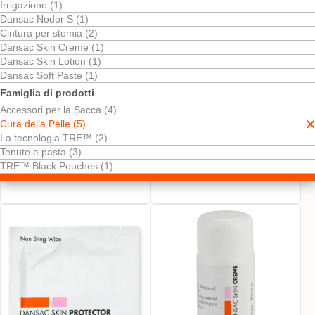
Irrigazione (1)
Dansac Nodor S (1)
Cintura per stomia (2)
Dansac Skin Creme (1)
Dansac Skin Lotion (1)
Dansac Soft Paste (1)
Famiglia di prodotti
Provalo! È gratis
Provalo! È gratis
Accessori per la Sacca (4)
Dansac Skin Lotion:
Dansac EasiSpray™
Cura della Pelle (5)
Flacone e Salviette
Adhesive Remover
La tecnologia TRE™ (2)
Pulizia efficace della cute
Si può applicare da qualsiasi
Tenute e pasta (3)
peristomale. Salviette o lozione.
angolazione per una rimozione
TRE™ Black Pouches (1)
facile e veloce dei dispositivi per
stomia.