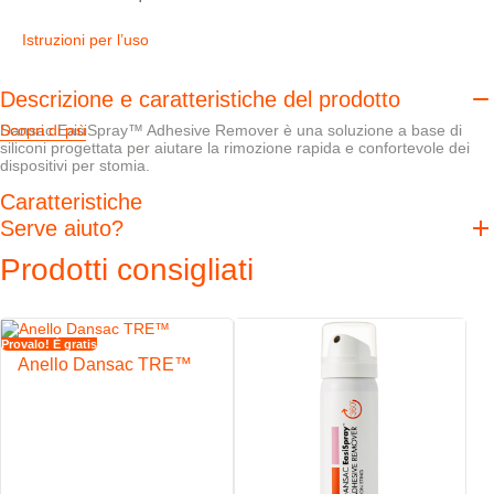
Istruzioni per l’uso
Descrizione e caratteristiche del prodotto
Dansac EasiSpray™ Adhesive Remover è una soluzione a base di
Scopri di più
siliconi progettata per aiutare la rimozione rapida e confortevole dei
dispositivi per stomia.
Caratteristiche
Serve aiuto?
Facile da applicare da qualsiasi angolazione, anche dal basso o
lateralmente
Prodotti consigliati
Alcohol-free ideale anche per pelli sensibili
Tecnologia bag-in-can per minimizzare gli sprechi
Provalo! È gratis
Anello Dansac TRE™