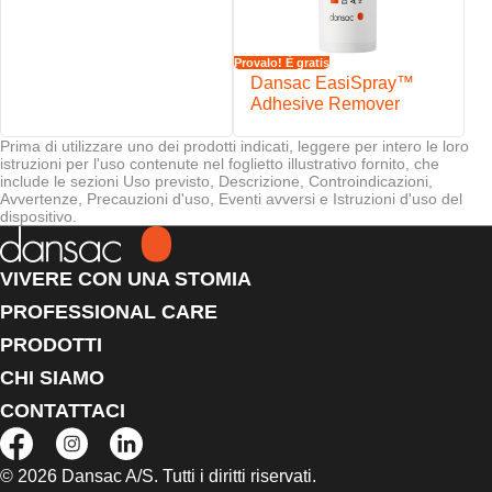
Provalo! È gratis
Dansac EasiSpray™
Adhesive Remover
Prima di utilizzare uno dei prodotti indicati, leggere per intero le loro
istruzioni per l'uso contenute nel foglietto illustrativo fornito, che
include le sezioni Uso previsto, Descrizione, Controindicazioni,
Avvertenze, Precauzioni d'uso, Eventi avversi e Istruzioni d'uso del
dispositivo.
VIVERE CON UNA STOMIA
PROFESSIONAL CARE
PRODOTTI
CHI SIAMO
CONTATTACI
© 2026 Dansac A/S. Tutti i diritti riservati.