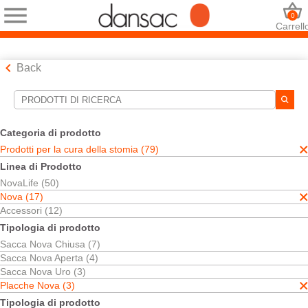
0
Carrell
Back
Strumenti di ricerca
Le tue selezioni:
Categoria di prodotto
Prodotti per la cura della stomia
Prodotti per la cura della stomia (79)
Nova
Linea di Prodotto
Placche Nova
NovaLife (50)
La sua selezione abbinato
3
risultati
Nova (17)
Ordina per:
Accessori (12)
Tipologia di prodotto
Sacca Nova Chiusa (7)
Sacca Nova Aperta (4)
Sacca Nova Uro (3)
Placche Nova (3)
Tipologia di prodotto