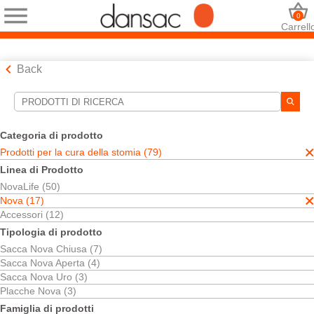
0
Carrell
Back
Strumenti di ricerca
Le tue selezioni:
Categoria di prodotto
Prodotti per la cura della stomia
Prodotti per la cura della stomia (79)
Nova
Linea di Prodotto
Placche
NovaLife (50)
La sua selezione abbinato
3
risultati
Nova (17)
Ordina per:
Accessori (12)
Tipologia di prodotto
Sacca Nova Chiusa (7)
Sacca Nova Aperta (4)
Sacca Nova Uro (3)
Placche Nova (3)
Famiglia di prodotti