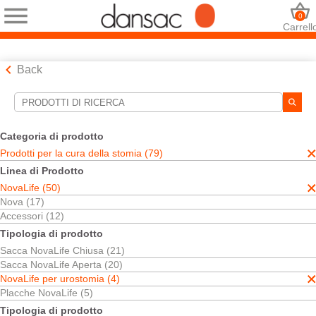
0
Carrell
Back
Strumenti di ricerca
Le tue selezioni:
Categoria di prodotto
Prodotti per la cura della stomia
Prodotti per la cura della stomia (79)
NovaLife
Linea di Prodotto
NovaLife per urostomia
NovaLife (50)
La sua selezione abbinato
4
risultati
Nova (17)
Ordina per:
Accessori (12)
Tipologia di prodotto
Sacca NovaLife Chiusa (21)
Sacca NovaLife Aperta (20)
NovaLife per urostomia (4)
Placche NovaLife (5)
Tipologia di prodotto