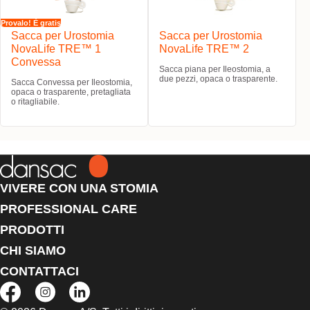
Provalo! È gratis
Sacca per Urostomia
Sacca per Urostomia
NovaLife TRE™ 1
NovaLife TRE™ 2
Convessa
Sacca piana per Ileostomia, a
due pezzi, opaca o trasparente.
Sacca Convessa per Ileostomia,
opaca o trasparente, pretagliata
o ritagliabile.
VIVERE CON UNA STOMIA
PROFESSIONAL CARE
PRODOTTI
CHI SIAMO
CONTATTACI