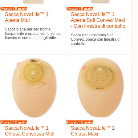
Provalo! È gratis
Provalo! È gratis
Sacca NovaLife™ 1
Sacca NovaLife™ 1
Aperta Midi
Aperta Soft Convex Maxi
- Con finestra di controllo
Sacca piana per Ileostomia,
trasparente o opaca, con o senza
Sacca per Ileostomia Soft
finestra di controllo, ritagliabile.
Convex, opaca con finestra di
controllo.
Provalo! È gratis
Provalo! È gratis
Sacca NovaLife™ 1
Sacca NovaLife™ 1
Chiusa Convessa Midi
Chiusa Maxi