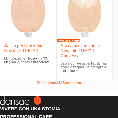
Provalo! È gratis
Sacca per Urostomia
Sacca per Urostomia
NovaLife TRE™ 1
NovaLife TRE™ 1
Convessa
Monopezzo per Ileostomia X3,
ritagliabile, opaco e trasparente
Sacca Convessa per Ileostomia,
opaca o trasparente, pretagliata
o ritagliabile.
Precedente
2
3
4
Successiva
VIVERE CON UNA STOMIA
PROFESSIONAL CARE