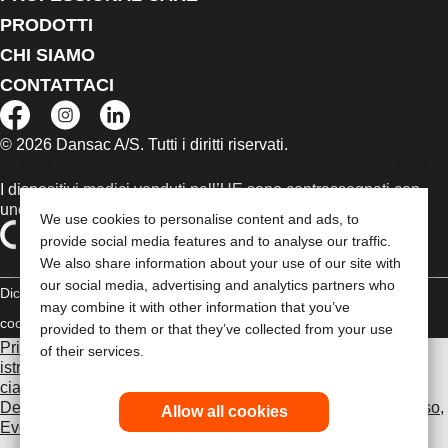
PRODOTTI
CHI SIAMO
CONTATTACI
© 2026 Dansac A/S. Tutti i diritti riservati.
I dispositivi medici venduti nell’UE sono contrassegnati con
uno dei seguenti simboli, a seconda dei casi
We use cookies to personalise content and ads, to
provide social media features and to analyse our traffic.
We also share information about your use of our site with
our social media, advertising and analytics partners who
Dichiarazione di copyright
Politica sulla riservatezza
Gestione dei
may combine it with other information that you’ve
cookie
Compliance
provided to them or that they’ve collected from your use
Prima di utilizzare uno dei prodotti indicati, leggi per intero le
of their services.
istruzioni d'uso contenute nel foglietto illustrativo fornito con
ciascun prodotto, che include le sezioni Uso previsto,
Descrizione, Controindicazioni, Avvertenze, Precauzioni d'uso,
Allow all cookies
Eventi avversi e Istruzioni d'uso del dispositivo
.