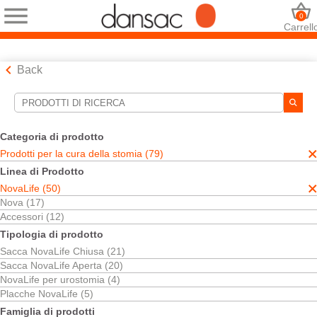
0
Carrell
Back
Strumenti di ricerca
Le tue selezioni:
Categoria di prodotto
Prodotti per la cura della stomia
Prodotti per la cura della stomia (79)
NovaLife
Linea di Prodotto
La sua selezione abbinato
50
risultati
NovaLife (50)
Ordina per:
Nova (17)
Accessori (12)
Tipologia di prodotto
Sacca NovaLife Chiusa (21)
Sacca NovaLife Aperta (20)
NovaLife per urostomia (4)
Placche NovaLife (5)
Famiglia di prodotti