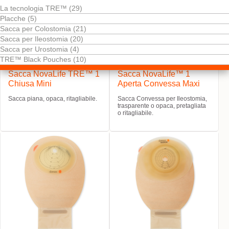
La tecnologia TRE™ (29)
Placche (5)
Sacca per Colostomia (21)
Sacca per Ileostomia (20)
Sacca per Urostomia (4)
TRE™ Black Pouches (10)
Provalo! È gratis
Provalo! È gratis
Sacca NovaLife TRE™ 1
Sacca NovaLife™ 1
Chiusa Mini
Aperta Convessa Maxi
Sacca piana, opaca, ritagliabile.
Sacca Convessa per Ileostomia,
trasparente o opaca, pretagliata
o ritagliabile.