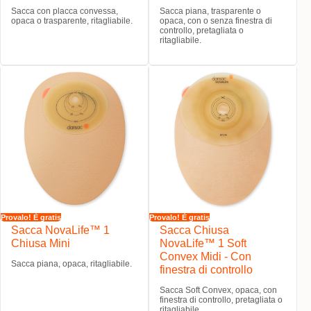
Sacca con placca convessa,
Sacca piana, trasparente o
opaca o trasparente, ritagliabile.
opaca, con o senza finestra di
controllo, pretagliata o
ritagliabile.
Provalo! È gratis
Provalo! È gratis
Sacca NovaLife™ 1
Sacca Chiusa
Chiusa Mini
NovaLife™ 1 Soft
Convex Midi - Con
Sacca piana, opaca, ritagliabile.
finestra di controllo
Sacca Soft Convex, opaca, con
finestra di controllo, pretagliata o
ritagliabile.