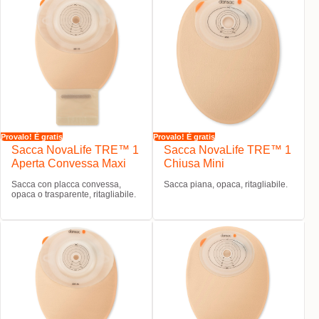
Provalo! È gratis
Provalo! È gratis
Sacca NovaLife TRE™ 1
Sacca NovaLife TRE™ 1
Aperta Convessa Maxi
Chiusa Mini
Sacca con placca convessa,
Sacca piana, opaca, ritagliabile.
opaca o trasparente, ritagliabile.