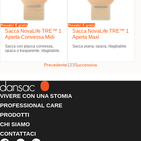
Provalo! È gratis
Provalo! È gratis
Sacca NovaLife TRE™ 1
Sacca NovaLife TRE™ 1
Aperta Convessa Midi
Aperta Maxi
Sacca con placca convessa,
Sacca piana, opaca, ritagliabile.
opaca o trasparente, ritagliabile.
Precedente
1
2
3
Successiva
VIVERE CON UNA STOMIA
PROFESSIONAL CARE
PRODOTTI
CHI SIAMO
CONTATTACI