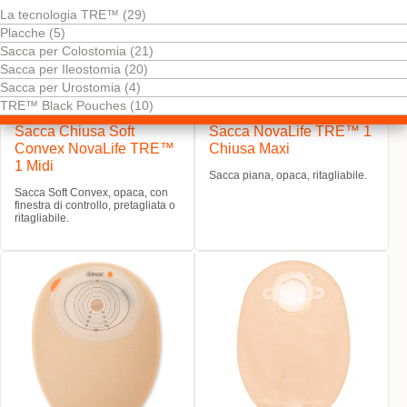
La tecnologia TRE™ (29)
Placche (5)
Sacca per Colostomia (21)
Sacca per Ileostomia (20)
Sacca per Urostomia (4)
TRE™ Black Pouches (10)
Provalo! È gratis
Provalo! È gratis
Sacca Chiusa Soft
Sacca NovaLife TRE™ 1
Convex NovaLife TRE™
Chiusa Maxi
1 Midi
Sacca piana, opaca, ritagliabile.
Sacca Soft Convex, opaca, con
finestra di controllo, pretagliata o
ritagliabile.