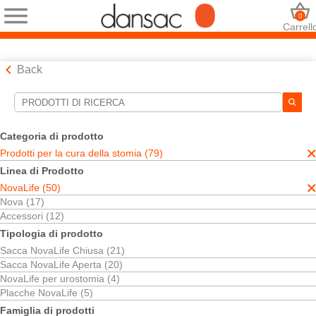
0
Carrell
Back
Strumenti di ricerca
Le tue selezioni:
Categoria di prodotto
Prodotti per la cura della stomia
Prodotti per la cura della stomia (79)
NovaLife
Linea di Prodotto
La sua selezione abbinato
50
risultati
NovaLife (50)
Ordina per:
Nova (17)
Accessori (12)
Tipologia di prodotto
Sacca NovaLife Chiusa (21)
Sacca NovaLife Aperta (20)
NovaLife per urostomia (4)
Placche NovaLife (5)
Famiglia di prodotti