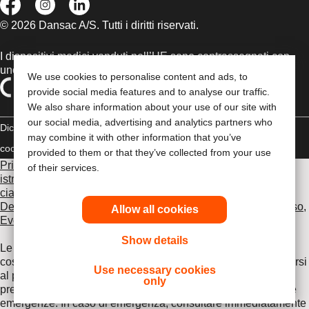
© 2026 Dansac A/S. Tutti i diritti riservati.
I dispositivi medici venduti nell’UE sono contrassegnati con
uno dei seguenti simboli, a seconda dei casi
We use cookies to personalise content and ads, to
provide social media features and to analyse our traffic.
We also share information about your use of our site with
our social media, advertising and analytics partners who
Dichiarazione di copyright
Politica sulla riservatezza
Gestione dei
may combine it with other information that you’ve
cookie
Compliance
provided to them or that they’ve collected from your use
Prima di utilizzare uno dei prodotti indicati, leggi per intero le
of their services.
istruzioni d'uso contenute nel foglietto illustrativo fornito con
ciascun prodotto, che include le sezioni Uso previsto,
Descrizione, Controindicazioni, Avvertenze, Precauzioni d'uso,
Allow all cookies
Eventi avversi e Istruzioni d'uso del dispositivo
.
Show details
Le informazioni fornite nel presente documento non
costituiscono un parere medico, pertanto è opportuno rivolgersi
Use necessary cookies
al proprio medico curante o ad altro operatore sanitario. Le
only
presenti informazioni non devono essere utilizzate durante le
emergenze. In caso di emergenza, consultare immediatamente