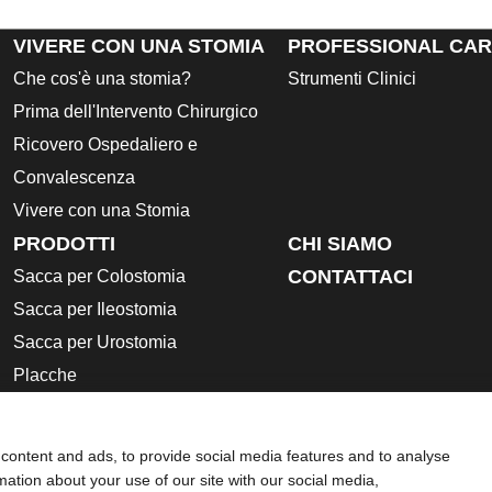
VIVERE CON UNA STOMIA
PROFESSIONAL CA
Che cos'è una stomia?
Strumenti Clinici
Prima dell'Intervento Chirurgico
Ricovero Ospedaliero e
Convalescenza
Vivere con una Stomia
PRODOTTI
CHI SIAMO
CONTATTACI
Sacca per Colostomia
Sacca per Ileostomia
Sacca per Urostomia
Placche
Accessori
Istruzioni per l’uso
content and ads, to provide social media features and to analyse
Schede di sicurezza
rmation about your use of our site with our social media,