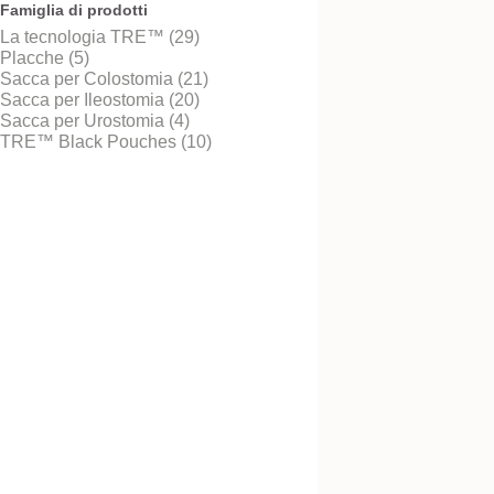
Famiglia di prodotti
La tecnologia TRE™ (29)
Placche (5)
Sacca per Colostomia (21)
Provalo! È gratis
Placca Convessa
Sacca per Ileostomia (20)
NovaLife™ 2
Sacca per Urostomia (4)
TRE™ Black Pouches (10)
Convessa, pretagliata o
ritagliabile.
Provalo! È gratis
Sacca Aperta Conv