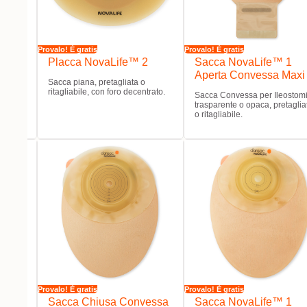
Provalo! È gratis
Provalo! È gratis
Placca NovaLife™ 2
Sacca NovaLife™ 1
Aperta Convessa Maxi
Sacca piana, pretagliata o
ritagliabile, con foro decentrato.
Sacca Convessa per Ileostomi
trasparente o opaca, pretaglia
o ritagliabile.
Provalo! È gratis
Provalo! È gratis
essa
Sacca Chiusa Convessa
Sacca NovaLife™ 1