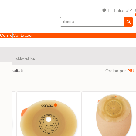
IT - Italiano
toConTe
Contattaci
 stomia
NovaLife
to
50
risultati
Ordina per: