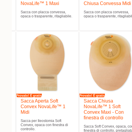
NovaLife™ 1 Maxi
Chiusa Convessa Midi
tomia,
Sacca con placca convessa,
Sacca con placca convessa,
gliata
opaca o trasparente, ritagliabile.
opaca o trasparente, ritagliabi
Provalo! È gratis
Provalo! È gratis
Sacca Aperta Soft
Sacca Chiusa
 Maxi
Convex NovaLife™ 1
NovaLife™ 1 Soft
trollo
Midi
Convex Maxi - Con
finestra di controllo
Sacca per Ileostomia Soft
a di
Convex, opaca con finestra di
Sacca Soft Convex, opaca, co
controllo.
finestra di controllo, pretagliat