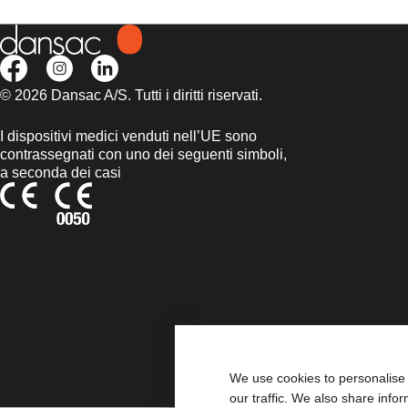
© 2026 Dansac A/S. Tutti i diritti riservati.
I dispositivi medici venduti nell’UE sono
contrassegnati con uno dei seguenti simboli,
a seconda dei casi
We use cookies to personalise 
our traffic. We also share info