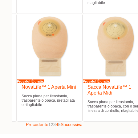
ritagliabile.
Provalo! È gratis
Provalo! È gratis
Life™
NovaLife™ 1 Aperta Mini
Sacca NovaLife™ 1
Aperta Midi
Sacca piana per Ileostomia,
trasparente o opaca, pretagliata
a,
Sacca piana per Ileostomia,
o ritagliabile.
o senza
trasparente o opaca, con o se
abile.
finestra di controllo, ritagliabil
Precedente
1
2
3
4
5
Successiva