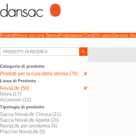
Prodotti
Vivere con una Stomia
Professional Care
Chi siamo
Servizio S
Le tue selezioni:
Prodotti per la cura della
Categoria di prodotto
La sua selezione abbina
Prodotti per la cura della stomia (79)
Linea di Prodotto
NovaLife (50)
Nova (17)
Accessori (12)
Tipologia di prodotto
Sacca NovaLife Chiusa (21)
Sacca NovaLife Aperta (20)
NovaLife per urostomia (4)
Placche NovaLife (5)