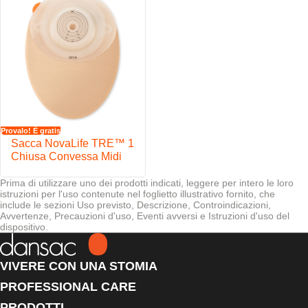
Provalo! È gratis
Sacca NovaLife TRE™ 1
Chiusa Convessa Midi
Prima di utilizzare uno dei prodotti indicati, leggere per intero le loro
istruzioni per l'uso contenute nel foglietto illustrativo fornito, che
include le sezioni Uso previsto, Descrizione, Controindicazioni,
Avvertenze, Precauzioni d'uso, Eventi avversi e Istruzioni d'uso del
dispositivo.
VIVERE CON UNA STOMIA
PROFESSIONAL CARE
PRODOTTI