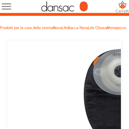
0
Carrell
Prodotti per la cura della stomia
NovaLife
Sacca NovaLife Chiusa
Monopezzo