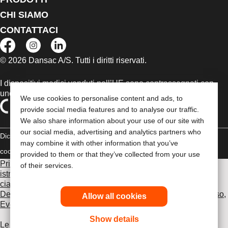
CHI SIAMO
CONTATTACI
© 2026 Dansac A/S. Tutti i diritti riservati.
I dispositivi medici venduti nell’UE sono contrassegnati con
uno dei seguenti simboli, a seconda dei casi
We use cookies to personalise content and ads, to
provide social media features and to analyse our traffic.
We also share information about your use of our site with
our social media, advertising and analytics partners who
Dichiarazione di copyright
Politica sulla riservatezza
Gestione dei
may combine it with other information that you’ve
cookie
Compliance
provided to them or that they’ve collected from your use
Prima di utilizzare uno dei prodotti indicati, leggi per intero le
of their services.
istruzioni d'uso contenute nel foglietto illustrativo fornito con
ciascun prodotto, che include le sezioni Uso previsto,
Descrizione, Controindicazioni, Avvertenze, Precauzioni d'uso,
Allow all cookies
Eventi avversi e Istruzioni d'uso del dispositivo
.
Show details
Le informazioni fornite nel presente documento non