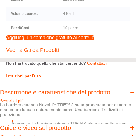
Volume appros.
440 ml
Pezzi/Conf
10 pezzo
Aggiungi un campione gratuito al carrello
Vedi la Guida Prodotti
Non hai trovato quello che stai cercando?
Contattaci
Istruzioni per l’uso
Descrizione e caratteristiche del prodotto
Scopri di più
La barriera cutanea NovaLife TRE™ è stata progettata per aiutare a
mantenere la cute naturalmente sana. Una barriera. Tre livelli di
protezione:
Aderenza: la barriera cutanea TRE™ è stata progettata per
Guide e video sul prodotto
offrire una tenuta sicura e flessibile e quindi aiutare a proteggere
la cute dalle sostanze prodotte dallo stoma ed è facile da