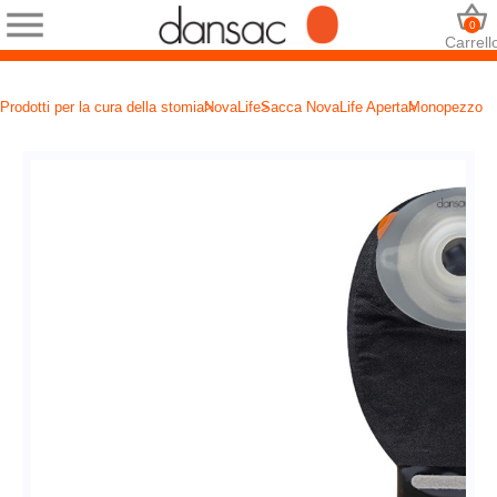
0
Carrell
Prodotti per la cura della stomia
NovaLife
Sacca NovaLife Aperta
Monopezzo