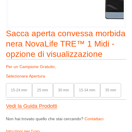
Sacca aperta convessa morbida
nera NovaLife TRE™ 1 Midi -
opzione di visualizzazione
Per un Campione Gratuito,
Selezionare Apertura
15-24 mm
25 mm
30 mm
15-34 mm
35 mm
Vedi la Guida Prodotti
Non hai trovato quello che stai cercando?
Contattaci
Istruzioni per l’uso