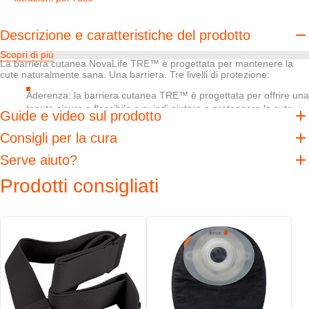
Descrizione e caratteristiche del prodotto
Scopri di più
La barriera cutanea NovaLife TRE™ è progettata per mantenere la
cute naturalmente sana. Una barriera. Tre livelli di protezione:
Aderenza: la barriera cutanea TRE™ è progettata per offrire una
tenuta sicura e flessibile e quindi aiutare a proteggere la cute
Guide e video sul prodotto
dalle sostanze prodotte dallo stoma ed è facile da rimuovere
Consigli per la cura
Assorbimento: la barriera cutanea TRE™ è progettata per
assorbire l'umidità in eccesso senza compromettere la forza
Serve aiuto?
interna ed esterna
Equilibrio del pH: se gli enzimi digestivi entrano in contatto con la
Prodotti consigliati
cute, il tamponamento del pH aiuta a creare un ambiente
indesiderato per gli enzimi digestivi, contribuendo a ridurre i loro
effetti dannosi sulla cute
Quando si tratta della cute peristomale, la protezione non è mai
troppa.
Caratteristiche
La finestra di controllo EasiView™ è progettata per esaminare la
stomia con semplicità