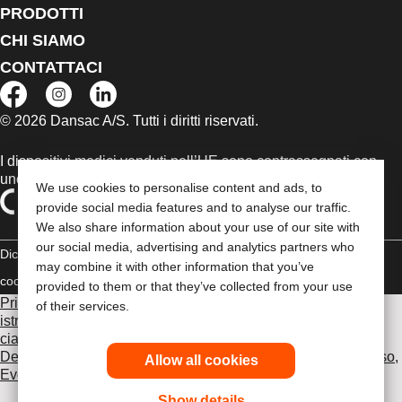
PRODOTTI
CHI SIAMO
CONTATTACI
© 2026 Dansac A/S. Tutti i diritti riservati.
I dispositivi medici venduti nell’UE sono contrassegnati con
uno dei seguenti simboli, a seconda dei casi
We use cookies to personalise content and ads, to
provide social media features and to analyse our traffic.
We also share information about your use of our site with
our social media, advertising and analytics partners who
Dichiarazione di copyright
Politica sulla riservatezza
Gestione dei
may combine it with other information that you’ve
cookie
Compliance
provided to them or that they’ve collected from your use
Prima di utilizzare uno dei prodotti indicati, leggi per intero le
of their services.
istruzioni d'uso contenute nel foglietto illustrativo fornito con
ciascun prodotto, che include le sezioni Uso previsto,
Descrizione, Controindicazioni, Avvertenze, Precauzioni d'uso,
Allow all cookies
Eventi avversi e Istruzioni d'uso del dispositivo
.
Show details