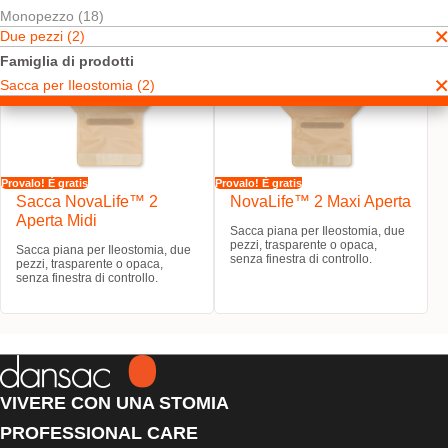
Monopezzo (18)
Due pezzi (2)
Famiglia di prodotti
Sacca per Ileostomia (2)
Provalo! È gratis
Provalo! È gratis
Sacca NovaLife™ 2
NovaLife™ 2 Maxi Aperta
Aperta Midi
Sacca piana per Ileostomia, due
pezzi, trasparente o opaca,
Sacca piana per Ileostomia, due
senza finestra di controllo.
pezzi, trasparente o opaca,
senza finestra di controllo.
VIVERE CON UNA STOMIA
PROFESSIONAL CARE