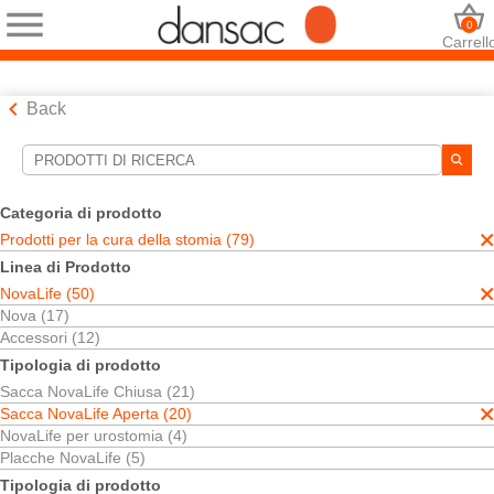
0
Carrell
Back
Strumenti di ricerca
Le tue selezioni:
Categoria di prodotto
Prodotti per la cura della stomia
Prodotti per la cura della stomia (79)
NovaLife
Linea di Prodotto
Sacca NovaLife Aperta
NovaLife (50)
Due pezzi
Sacca per Ileostomia
Nova (17)
Accessori (12)
La sua selezione abbinato
2
risultati
Tipologia di prodotto
Ordina per:
Sacca NovaLife Chiusa (21)
Sacca NovaLife Aperta (20)
NovaLife per urostomia (4)
Placche NovaLife (5)
Tipologia di prodotto