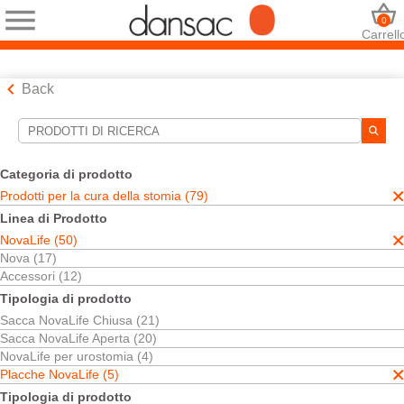
0
Carrell
Back
Strumenti di ricerca
Le tue selezioni:
Categoria di prodotto
Prodotti per la cura della stomia
Prodotti per la cura della stomia (79)
NovaLife
Linea di Prodotto
Placche NovaLife
NovaLife (50)
La tecnologia TRE™
Nova (17)
La sua selezione abbinato
3
risultati
Accessori (12)
Ordina per:
Tipologia di prodotto
Sacca NovaLife Chiusa (21)
Sacca NovaLife Aperta (20)
NovaLife per urostomia (4)
Placche NovaLife (5)
Tipologia di prodotto