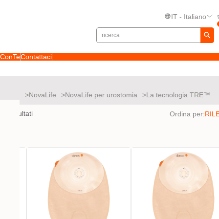
IT - Italiano
toConTe
Contattaci
 stomia
NovaLife
NovaLife per urostomia
La tecnologia TRE™
to
3
risultati
Ordina per: