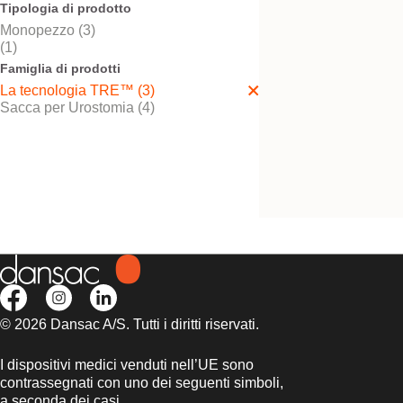
Tipologia di prodotto
Monopezzo (3)
(1)
Famiglia di prodotti
Sacca per Urostomi
La tecnologia TRE™ (3)
NovaLife TRE™ 1
Sacca per Urostomia (4)
Monopezzo per Ileostomia
ritagliabile, opaco e trasp
© 2026 Dansac A/S. Tutti i diritti riservati.
I dispositivi medici venduti nell’UE sono
contrassegnati con uno dei seguenti simboli,
a seconda dei casi