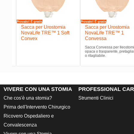
Provalo! È gratis
Provalo! È gratis
a
Sacca per Urostomia
Sacca per Urostomia
NovaLife TRE™ 1 Soft
NovaLife TRE™ 1
Convex
Convessa
 X3,
arente
Sacca Convessa per Ileostomi
opaca o trasparente, pretaglia
o ritagliabile.
VIVERE CON UNA STOMIA
PROFESSIONAL CA
Che cos'è una stomia?
Strumenti Clinici
Prima dell'Intervento Chirurgico
Ricovero Ospedaliero e
Convalescenza
Vivere con una Stomia