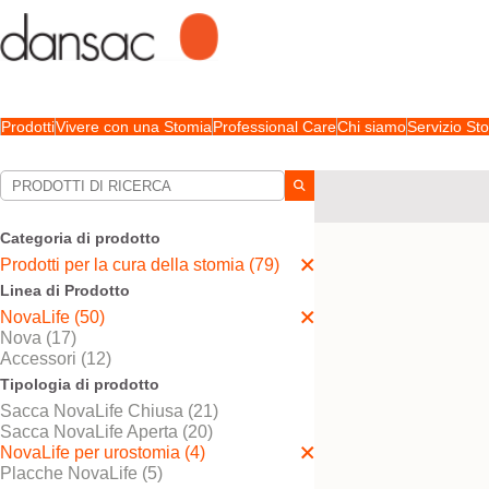
Prodotti
Vivere con una Stomia
Professional Care
Chi siamo
Servizio S
Le tue selezioni:
Prodotti per la cura della
Categoria di prodotto
La sua selezione abbina
Prodotti per la cura della stomia (79)
Linea di Prodotto
NovaLife (50)
Nova (17)
Accessori (12)
Tipologia di prodotto
Sacca NovaLife Chiusa (21)
Sacca NovaLife Aperta (20)
NovaLife per urostomia (4)
Placche NovaLife (5)