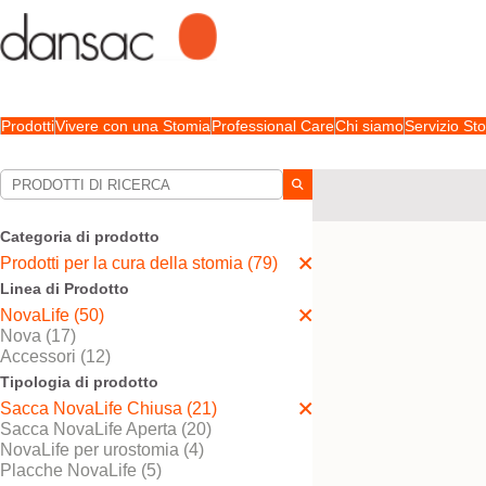
Prodotti
Vivere con una Stomia
Professional Care
Chi siamo
Servizio S
Le tue selezioni:
Prodotti per la cura della
Categoria di prodotto
La sua selezione abbina
Prodotti per la cura della stomia (79)
Linea di Prodotto
NovaLife (50)
Nova (17)
Accessori (12)
Tipologia di prodotto
Sacca NovaLife Chiusa (21)
Sacca NovaLife Aperta (20)
NovaLife per urostomia (4)
Placche NovaLife (5)