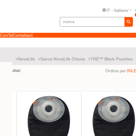
IT - Italiano
toConTe
Contattaci
 stomia
NovaLife
Sacca NovaLife Chiusa
TRE™ Black Pouches
to
5
risultati
Ordina per: