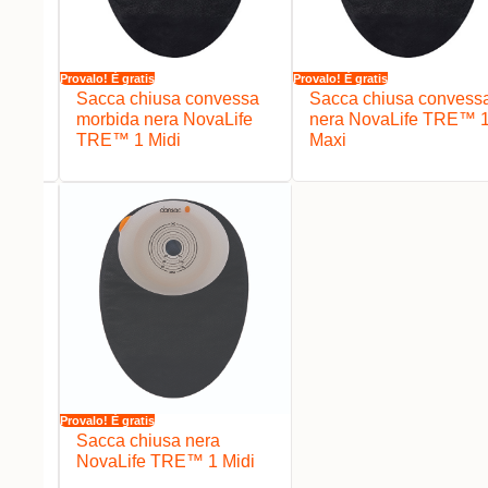
Provalo! È gratis
Provalo! È gratis
ssa
Sacca chiusa convessa
Sacca chiusa convess
ife
morbida nera NovaLife
nera NovaLife TRE™ 
TRE™ 1 Midi
Maxi
Provalo! È gratis
ssa
Sacca chiusa nera
™ 1
NovaLife TRE™ 1 Midi