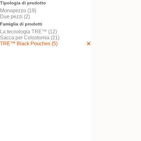
Tipologia di prodotto
Monopezzo (19)
Due pezzi (2)
Provalo! È gratis
Famiglia di prodotti
Sacca chiusa conve
La tecnologia TRE™ (12)
morbida nera NovaL
Sacca per Colostomia (21)
TRE™ 1 Maxi
TRE™ Black Pouches (5)
Provalo! È gratis
Sacca chiusa conve
nera NovaLife TRE
Midi