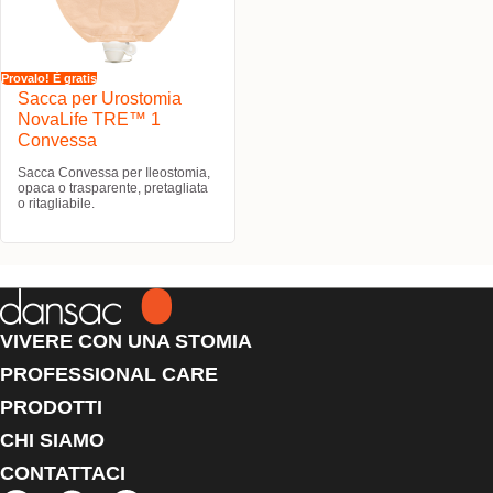
Provalo! È gratis
Sacca per Urostomia
NovaLife TRE™ 1
Convessa
Sacca Convessa per Ileostomia,
opaca o trasparente, pretagliata
o ritagliabile.
VIVERE CON UNA STOMIA
PROFESSIONAL CARE
PRODOTTI
CHI SIAMO
CONTATTACI