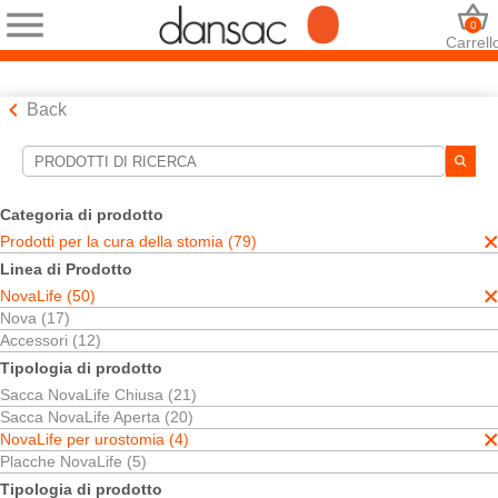
0
Carrell
Back
Strumenti di ricerca
Le tue selezioni:
Categoria di prodotto
Prodotti per la cura della stomia
Prodotti per la cura della stomia (79)
NovaLife
Linea di Prodotto
NovaLife per urostomia
NovaLife (50)
Monopezzo
Sacca per Urostomia
Nova (17)
Accessori (12)
La sua selezione abbinato
3
risultati
Tipologia di prodotto
Ordina per:
Sacca NovaLife Chiusa (21)
Sacca NovaLife Aperta (20)
NovaLife per urostomia (4)
Placche NovaLife (5)
Tipologia di prodotto