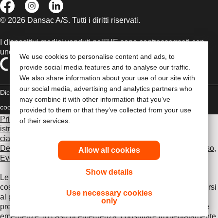
© 2026 Dansac A/S. Tutti i diritti riservati.
I dispositivi medici venduti nell’UE sono contrassegnati con
uno dei seguenti simboli, a seconda dei casi
We use cookies to personalise content and ads, to
provide social media features and to analyse our traffic.
We also share information about your use of our site with
our social media, advertising and analytics partners who
Dichiarazione di copyright
Politica sulla riservatezza
Gestione dei
may combine it with other information that you’ve
cookie
Compliance
provided to them or that they’ve collected from your use
Prima di utilizzare uno dei prodotti indicati, leggi per intero le
of their services.
istruzioni d'uso contenute nel foglietto illustrativo fornito con
ciascun prodotto, che include le sezioni Uso previsto,
Descrizione, Controindicazioni, Avvertenze, Precauzioni d'uso,
Allow all cookies
Eventi avversi e Istruzioni d'uso del dispositivo
.
Show details
Le informazioni fornite nel presente documento non
costituiscono un parere medico, pertanto è opportuno rivolgersi
Use necessary cookies
al proprio medico curante o ad altro operatore sanitario. Le
only
presenti informazioni non devono essere utilizzate durante le
emergenze. In caso di emergenza, consultare immediatamente