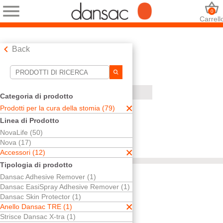
0
Carrell
Back
Strumenti di ricerca
Le tue selezioni:
Categoria di prodotto
Prodotti per la cura della stomia
Prodotti per la cura della stomia (79)
Accessori
Linea di Prodotto
Anello Dansac TRE
NovaLife (50)
La tecnologia TRE™
Nova (17)
La sua selezione abbinato
1
risultati
Accessori (12)
Ordina per:
Tipologia di prodotto
Dansac Adhesive Remover (1)
Dansac EasiSpray Adhesive Remover (1)
Dansac Skin Protector (1)
Provalo! È gratis
Anello Dansac TRE (1)
Anello
Strisce Dansac X-tra (1)
Dansac