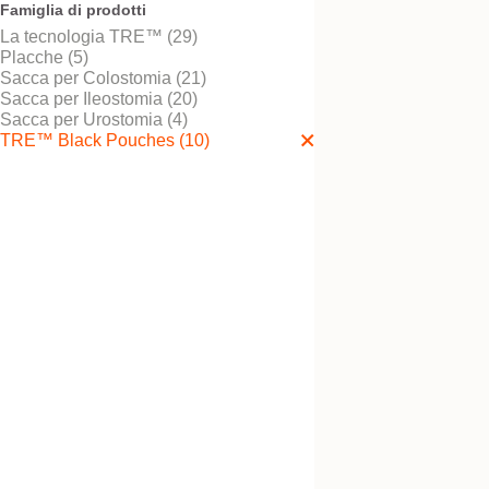
Famiglia di prodotti
La tecnologia TRE™ (29)
Placche (5)
Sacca per Colostomia (21)
Provalo! È gratis
Sacca aperta conve
Sacca per Ileostomia (20)
morbida nera NovaL
Sacca per Urostomia (4)
TRE™ 1 Maxi
TRE™ Black Pouches (10)
Provalo! È gratis
Sacca aperta conve
nera NovaLife TRE
Midi