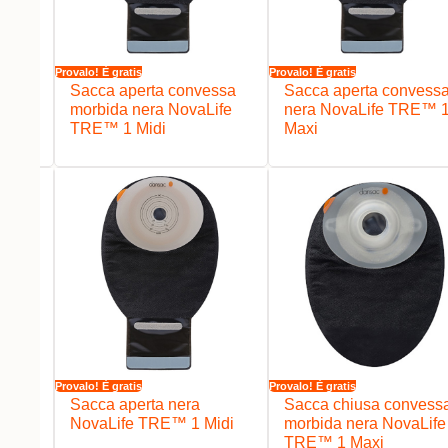
Provalo! È gratis
Provalo! È gratis
ssa
Sacca aperta convessa
Sacca aperta convess
ife
morbida nera NovaLife
nera NovaLife TRE™ 
TRE™ 1 Midi
Maxi
Provalo! È gratis
Provalo! È gratis
ssa
Sacca aperta nera
Sacca chiusa convess
™ 1
NovaLife TRE™ 1 Midi
morbida nera NovaLife
TRE™ 1 Maxi