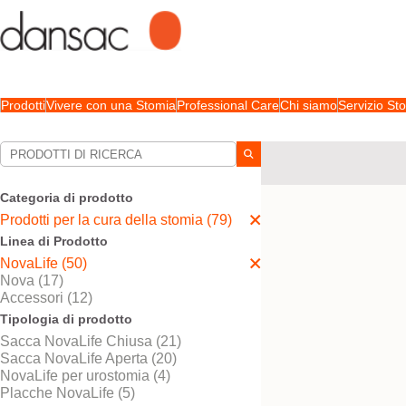
Prodotti
Vivere con una Stomia
Professional Care
Chi siamo
Servizio S
Le tue selezioni:
Prodotti per la cura della
Categoria di prodotto
La sua selezione abbina
Prodotti per la cura della stomia (79)
Linea di Prodotto
NovaLife (50)
Nova (17)
Accessori (12)
Tipologia di prodotto
Sacca NovaLife Chiusa (21)
Sacca NovaLife Aperta (20)
NovaLife per urostomia (4)
Placche NovaLife (5)