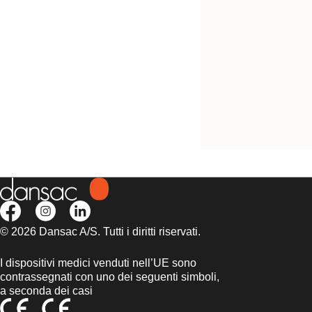
Provalo! È gratis
Sacca chiusa nera
NovaLife TRE™ 1 M
© 2026 Dansac A/S. Tutti i diritti riservati.
I dispositivi medici venduti nell’UE sono
contrassegnati con uno dei seguenti simboli,
a seconda dei casi