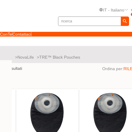
IT - Italiano
toConTe
Contattaci
 stomia
NovaLife
TRE™ Black Pouches
to
10
risultati
Ordina per: