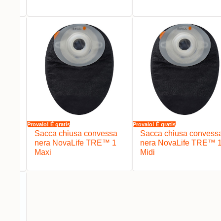
Provalo! È gratis
Provalo! È gratis
ssa
Sacca chiusa convessa
Sacca chiusa convess
ife
nera NovaLife TRE™ 1
nera NovaLife TRE™ 
Maxi
Midi